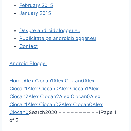
February 2015
January 2015
Despre androidblogger.eu
Publicitate pe androidblogger.eu
Contact
Android Blogger
Home
Alex Ciocan
1
Alex Ciocan
0
Alex
Ciocan
1
Alex Ciocan
0
Alex Ciocan
1
Alex
Ciocan
2
Alex Ciocan
2
Alex Ciocan
0
Alex
Ciocan
1
Alex Ciocan
0
2
Alex Ciocan
0
Alex
Ciocan
0
Search
2020
–
–
–
–
–
–
–
–
–
–
1
Page 1
of 2
–
–