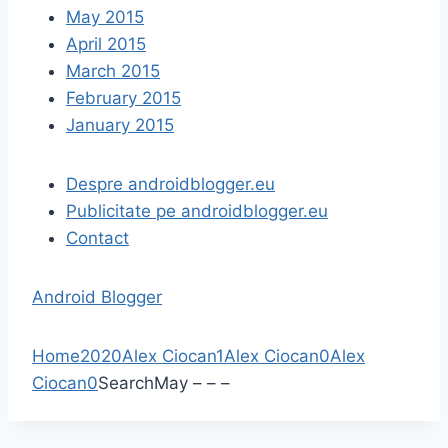
May 2015
April 2015
March 2015
February 2015
January 2015
Despre androidblogger.eu
Publicitate pe androidblogger.eu
Contact
Android Blogger
Home
2020
Alex Ciocan
1
Alex Ciocan
0
Alex
Ciocan
0
Search
May
–
–
–