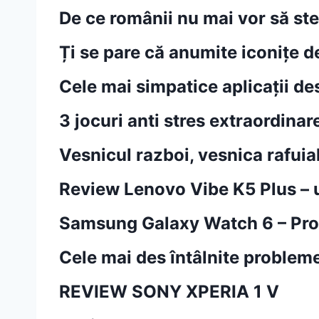
De ce românii nu mai vor să st
Ți se pare că anumite iconițe de
Cele mai simpatice aplicații de
3 jocuri anti stres extraordinar
Vesnicul razboi, vesnica rafuia
Review Lenovo Vibe K5 Plus – 
Samsung Galaxy Watch 6 – Prob
Cele mai des întâlnite problem
REVIEW SONY XPERIA 1 V