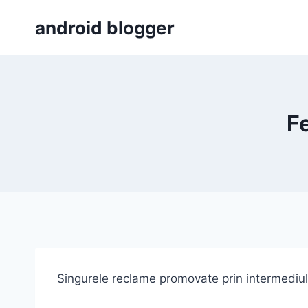
Skip
android blogger
to
content
F
Singurele reclame promovate prin intermediul