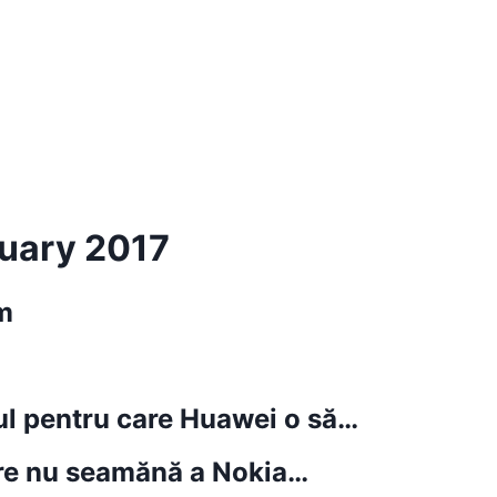
ruary 2017
im
ul pentru care Huawei o să…
are nu seamănă a Nokia…