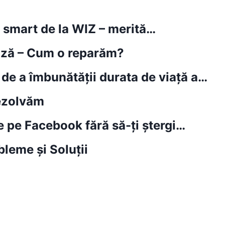
i smart de la WIZ – merită…
ează – Cum o reparăm?
 de a îmbunătății durata de viață a…
rezolvăm
e pe Facebook fără să-ți ștergi…
leme și Soluții