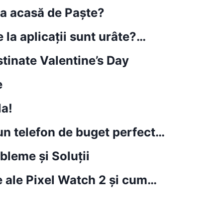
ea acasă de Paște?
 la aplicații sunt urâte?…
stinate Valentine’s Day
e
la!
un telefon de buget perfect…
leme și Soluții
e ale Pixel Watch 2 și cum…