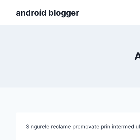
Skip
android blogger
to
content
A
Singurele reclame promovate prin intermediul