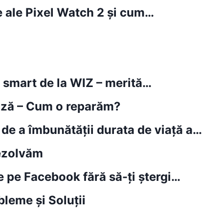
e ale Pixel Watch 2 și cum…
i smart de la WIZ – merită…
ează – Cum o reparăm?
 de a îmbunătății durata de viață a…
rezolvăm
e pe Facebook fără să-ți ștergi…
leme și Soluții