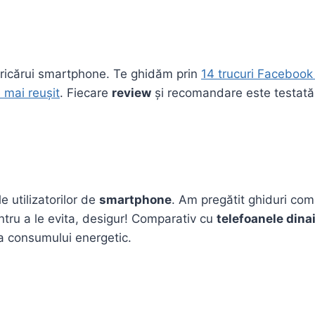
ricărui smartphone. Te ghidăm prin
14 trucuri Faceboo
e mai reușit
. Fiecare
review
și recomandare este testată î
e utilizatorilor de
smartphone
. Am pregătit ghiduri co
tru a le evita, desigur! Comparativ cu
telefoanele dina
ea consumului energetic.