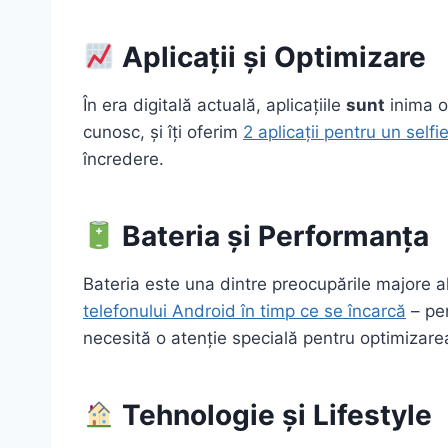
Aplicații și Optimizare
În era digitală actuală, aplicațiile
sunt
inima o
cunosc, și îți oferim
2 aplicații pentru un selfi
încredere.
Bateria și Performanța
Bateria este una dintre preocupările majore al
telefonului Android în timp ce se încarcă
– pen
necesită o atenție specială pentru optimizar
Tehnologie și Lifestyle