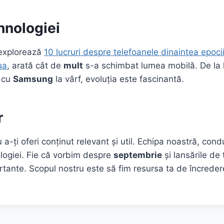
hnologiei
 explorează
10 lucruri despre telefoanele dinaintea epoci
ua
, arată cât de
mult
s-a schimbat lumea mobilă. De la
 cu
Samsung
la vârf, evoluția este fascinantă.
r
a-ți oferi conținut relevant și util. Echipa noastră, co
logiei. Fie că vorbim despre
septembrie
și lansările de
rtante. Scopul nostru este să fim resursa ta de încrede