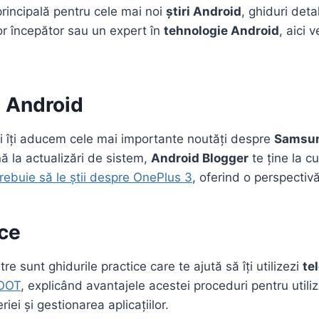
 principală pentru cele mai noi
știri Android
, ghiduri deta
tor începător sau un expert în
tehnologie Android
, aici 
a Android
i îți aducem cele mai importante noutăți despre
Samsun
ă la actualizări de sistem,
Android Blogger
te ține la c
trebuie să le știi despre OnePlus 3
, oferind o perspectiv
ice
e sunt ghidurile practice care te ajută să îți utilizezi
te
ROOT
, explicând avantajele acestei proceduri pentru util
ei și gestionarea aplicațiilor.