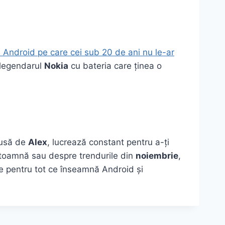
i Android pe care cei sub 20 de ani nu le-ar
 legendarul
Nokia
cu bateria care ținea o
ndusă de
Alex
, lucrează constant pentru a-ți
 toamnă sau despre trendurile din
noiembrie
,
re pentru tot ce înseamnă Android și