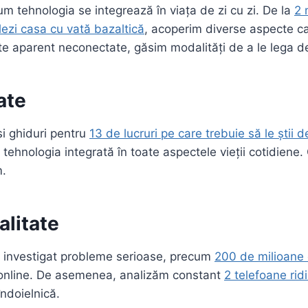
m tehnologia se integrează în viața de zi cu zi. De la
2 
lezi casa cu vată bazaltică
, acoperim diverse aspecte ca
 aparent neconectate, găsim modalități de a le lega de 
ate
și ghiduri pentru
13 de lucruri pe care trebuie să le știi 
tehnologia integrată în toate aspectele vieții cotidiene.
m.
alitate
Am investigat probleme serioase, precum
200 de milioane d
ul online. De asemenea, analizăm constant
2 telefoane rid
ndoielnică.