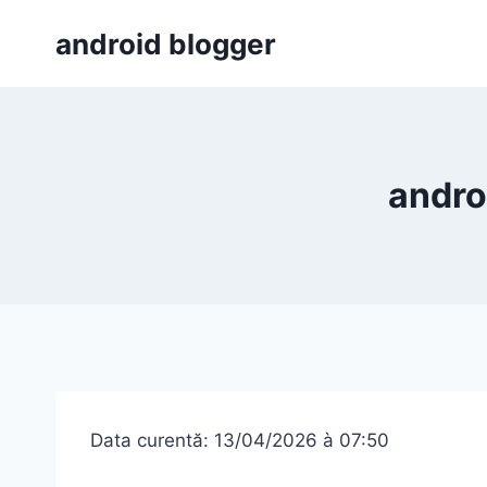
Skip
android blogger
to
content
androi
Data curentă: 13/04/2026 à 07:50