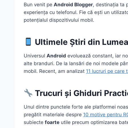
Bun venit pe
Android Blogger
, destinația ta
experiența cu telefonul. Fie că ești un utiliza
potențialul dispozitivului mobil.
Ultimele Știri din Lume
Universul
Android
evoluează constant, iar no
alte branduri. De la lansări de noi modele pân
mobil. Recent, am analizat
11 lucruri pe care 
Trucuri și Ghiduri Pract
Unul dintre punctele forte ale platformei noastr
pregătit materiale despre
10 motive pentru 
subiecte
foarte
utile precum optimizarea bateri