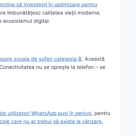
motive să investești în optimizare pentru
re îmbunătățesc calitatea vieții moderne.
ecosistemul digital.
despre școala de șoferi categoria B
. Această
 Conectivitatea nu se oprește la telefon – se
e utilizatori WhatsApp puși în pericol
, pentru
icole care nu ar trebui să existe la vânzare
,