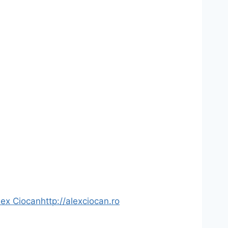
lex Ciocan
http://alexciocan.ro