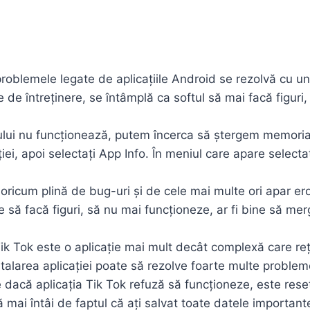
roblemele legate de aplicațiile Android se rezolvă cu un 
 de întreținere, se întâmplă ca softul să mai facă figuri,
ului nu funcționează, putem încerca să ștergem memoria 
ației, apoi selectați App Info. În meniul care apare sele
oricum plină de bug-uri și de cele mai multe ori apar eror
e să facă figuri, să nu mai funcționeze, ar fi bine să me
k Tok este o aplicație mai mult decât complexă care reț
larea aplicației poate să rezolve foarte multe probleme 
e dacă aplicația Tik Tok refuză să funcționeze, este reset
ă mai întâi de faptul că ați salvat toate datele importan