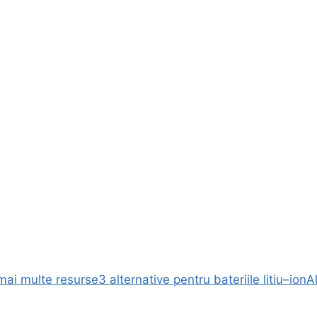
 mai multe resurse
3 alternative pentru bateriile litiu–ion
A