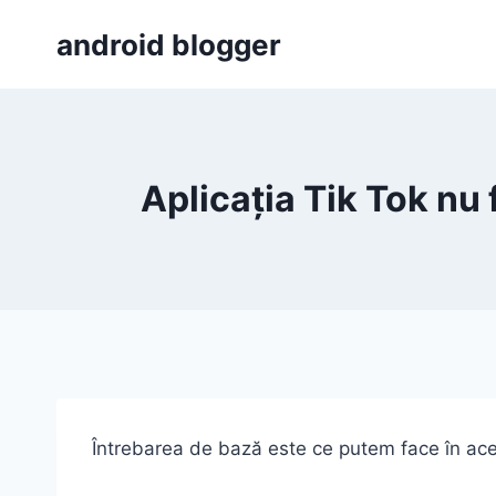
Skip
android blogger
to
content
Aplicația Tik Tok nu
Întrebarea de bază este ce putem face în ac