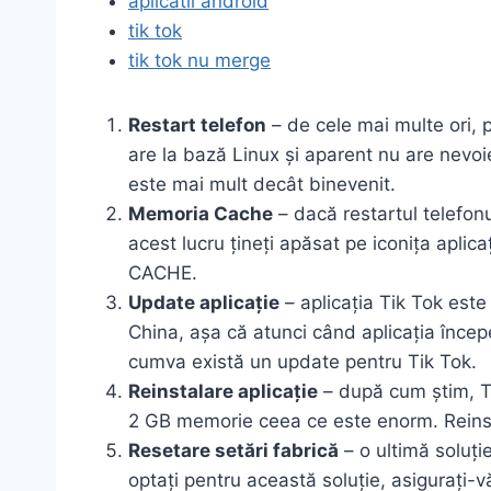
aplicatii android
tik tok
tik tok nu merge
Restart telefon
– de cele mai multe ori, p
are la bază Linux și aparent nu are nevoie
este mai mult decât binevenit.
Memoria Cache
– dacă restartul telefon
acest lucru țineți apăsat pe iconița aplic
CACHE.
Update aplicație
– aplicația Tik Tok este 
China, așa că atunci când aplicația încep
cumva există un update pentru Tik Tok.
Reinstalare aplicație
– după cum știm, Ti
2 GB memorie ceea ce este enorm. Reinsta
Resetare setări fabrică
– o ultimă soluți
optați pentru această soluție, asigurați-v