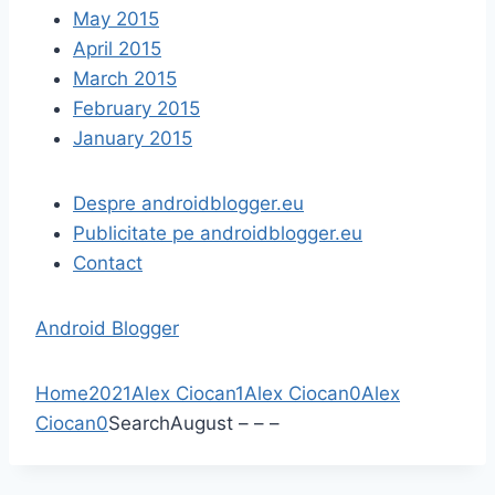
May 2015
April 2015
March 2015
February 2015
January 2015
Despre androidblogger.eu
Publicitate pe androidblogger.eu
Contact
Android Blogger
Home
2021
Alex Ciocan
1
Alex Ciocan
0
Alex
Ciocan
0
Search
August
–
–
–