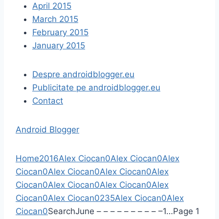
April 2015
March 2015
February 2015
January 2015
Despre androidblogger.eu
Publicitate pe androidblogger.eu
Contact
Android Blogger
Home
2016
Alex Ciocan
0
Alex Ciocan
0
Alex
Ciocan
0
Alex Ciocan
0
Alex Ciocan
0
Alex
Ciocan
0
Alex Ciocan
0
Alex Ciocan
0
Alex
Ciocan
0
Alex Ciocan
0
2
3
5
Alex Ciocan
0
Alex
Ciocan
0
Search
June
–
–
–
–
–
–
–
–
–
–
1
…
Page 1