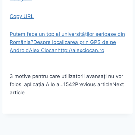
Copy URL
Putem face un top al universităților serioase din
România?
Despre localizarea prin GPS de pe
Android
Alex Ciocan
http://alexciocan.ro
3 motive pentru care utilizatorii avansați nu vor
folosi aplicația Allo a…
1542
Previous article
Next
article