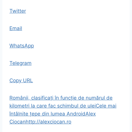
Twitter
Email
WhatsApp
Telegram
Copy URL
Românii, clasificați în funcție de numărul de
kilometri la care fac schimbul de ulei
Cele mai
întâlnite țepe din lumea Android
Alex
Ciocan
http://alexciocan.ro