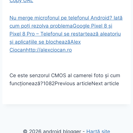
Copy URL
Nu merge microfonul pe telefonul Android? Iată
cum poți rezolva problema
Google Pixel 8 și
Pixel 8 Pro – Telefonul se restartează aleatoriu
și aplicațiile se blochează
Alex
Ciocan
http://alexciocan.ro
Ce este senzorul CMOS al camerei foto și cum
funcționează?
1082
Previous article
Next article
© 2026 android blogger -
Hartă site