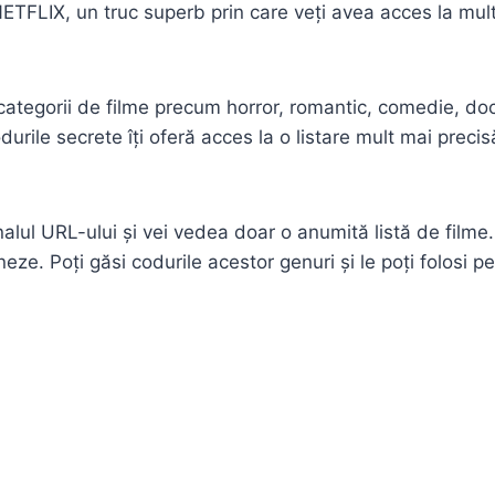
ETFLIX, un truc superb prin care veți avea acces la mult 
categorii de filme precum horror, romantic, comedie, doc
ile secrete îți oferă acces la o listare mult mai precisă 
inalul URL-ului și vei vedea doar o anumită listă de filme
ze. Poți găsi codurile acestor genuri și le poți folosi p