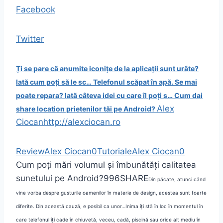
Facebook
Twitter
Ți se pare că anumite iconițe de la aplicații sunt urâte?
Iată cum poți să le sc…
Telefonul scăpat în apă. Se mai
poate repara? Iată câteva idei cu care îl poți s…
Cum dai
Alex
share location prietenilor tăi pe Android?
Ciocan
http://alexciocan.ro
Review
Alex Ciocan
0
Tutoriale
Alex Ciocan
0
Cum poți mări volumul și îmbunătăți calitatea
sunetului pe Android?
996
SHARE
Din păcate, atunci când
vine vorba despre gusturile oamenilor în materie de design, acestea sunt foarte
diferite. Din această cauză, e posibil ca unor…
Inima îți stă în loc în momentul în
care telefonul îți cade în chiuvetă, veceu, cadă, piscină sau orice alt mediu în