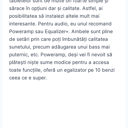
tabletelor sunt de multe ori foarte simple și
sărace în opțiuni dar și calitate. Astfel, ai
posibilitatea să instalezi altele mult mai
interesante. Pentru audio, eu unul recomand
Poweramp sau Equalizer+. Ambele sunt pline
de setări prin care poți îmbunătăți calitatea
sunetului, precum adăugarea unui bass mai
puternic, etc. Poweramp, deși vei fi nevoit să
plătești niște sume modice pentru a accesa
toate funcțiile, oferă un egalizator pe 10 benzi
ceea ce e super.
Îți vom trimite o dată pe săptămână cele mai
importante știri din lumea Android! Nu vă faceți
griji, urâm SPAM-ul la fel de mult ca voi.
Respectăm dreptul la intimitate.