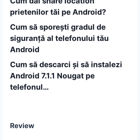
Cum dai share location
prietenilor tăi pe Android?
Cum să sporești gradul de
siguranță al telefonului tău
Android
Cum să descarci și să instalezi
Android 7.1.1 Nougat pe
telefonul…
Ți-a plăcut acest articol? Înscrie-te
la NEWSLETTER
Review
ȚI-A PLĂCUT ACEST ARTICOL?