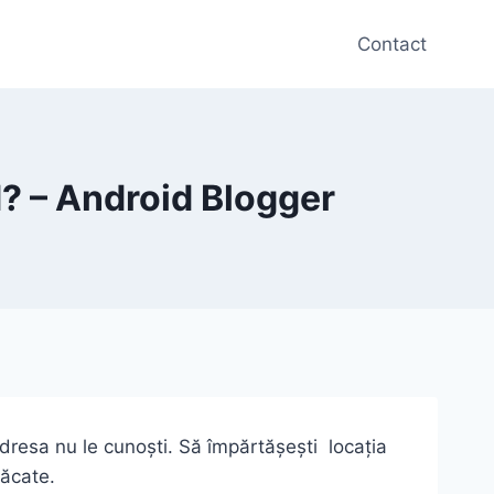
Contact
d? – Android Blogger
 adresa nu le cunoști. Să împărtășești locația
păcate.