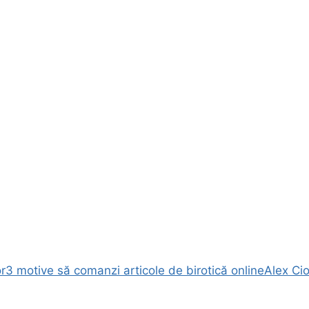
r
3 motive să comanzi articole de birotică online
Alex Ci