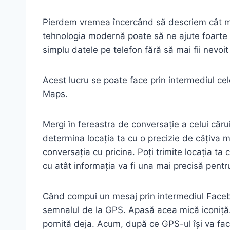
Pierdem vremea încercând să descriem cât mai e
tehnologia modernă poate să ne ajute foarte mu
simplu datele pe telefon fără să mai fii nevoit
Acest lucru se poate face prin intermediul 
Maps.
Mergi în fereastra de conversație a celui căru
determina locația ta cu o precizie de câțiva me
conversația cu pricina. Poți trimite locația ta
cu atât informația va fi una mai precisă pentru c
Când compui un mesaj prin intermediul Facebo
semnalul de la GPS. Apasă acea mică iconiță
pornită deja. Acum, după ce GPS-ul își va face