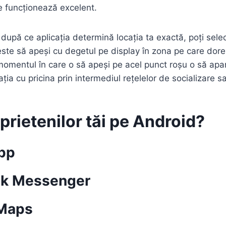
 funcționează excelent.
upă ce aplicația determină locația ta exactă, poți select
 este să apeși cu degetul pe display în zona pe care dore
momentul în care o să apeși pe acel punct roșu o să apar
ația cu pricina prin intermediul rețelelor de socializare s
prietenilor tăi pe Android?
App
ook Messenger
 Maps