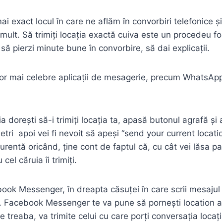
xact locul în care ne aflăm în convorbiri telefonice și a
lt. Să trimiți locația exactă cuiva este un procedeu foar
 să pierzi minute bune în convorbire, să dai explicații.
celor mai celebre aplicații de mesagerie, precum Whats
ia dorești să-i trimiți locația ta, apasă butonul agrafă ș
tri apoi vei fi nevoit să apeși “send your current locati
 curentă oricând, ține cont de faptul că, cu cât vei lăsa 
el căruia îi trimiți.
ok Messenger, în dreapta căsuței în care scrii mesajul
. Facebook Messenger te va pune să pornești location a
 treaba, va trimite celui cu care porți conversația locaț