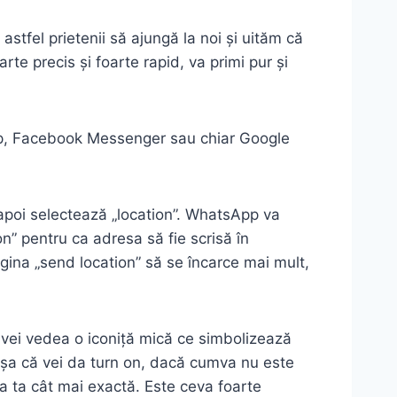
stfel prietenii să ajungă la noi și uităm că
te precis și foarte rapid, va primi pur și
App, Facebook Messenger sau chiar Google
i apoi selectează „location”. WhatsApp va
on” pentru ca adresa să fie scrisă în
pagina „send location” să se încarce mai mult,
 vei vedea o iconiță mică ce simbolizează
șa că vei da turn on, dacă cumva nu este
ia ta cât mai exactă. Este ceva foarte