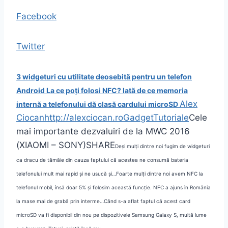
Facebook
Twitter
3 widgeturi cu utilitate deosebită pentru un telefon
Android
La ce poți folosi NFC?
Iată de ce memoria
Alex
internă a telefonului dă clasă cardului microSD
Ciocan
http://alexciocan.ro
Gadget
Tutoriale
Cele
mai importante dezvaluiri de la MWC 2016
(XIAOMI – SONY)
SHARE
Deși mulți dintre noi fugim de widgeturi
ca dracu de tămâie din cauza faptului că acestea ne consumă bateria
telefonului mult mai rapid și ne usucă și…
Foarte mulți dintre noi avem NFC la
telefonul mobil, însă doar 5% și folosim această funcție. NFC a ajuns în România
la mase mai de grabă prin interme…
Când s-a aflat faptul că acest card
microSD va fi disponibil din nou pe dispozitivele Samsung Galaxy S, multă lume