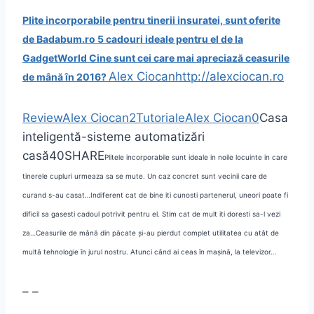
Plite incorporabile pentru tinerii insuratei, sunt oferite
de Badabum.ro
5 cadouri ideale pentru el de la
GadgetWorld
Cine sunt cei care mai apreciază ceasurile
Alex Ciocan
http://alexciocan.ro
de mână în 2016?
Review
Alex Ciocan
2
Tutoriale
Alex Ciocan
0
Casa
inteligentă-sisteme automatizări
casă
40
SHARE
Plitele incorporabile sunt ideale in noile locuinte in care
tinerele cupluri urmeaza sa se mute. Un caz concret sunt vecinii care de
curand s-au casat…
Indiferent cat de bine iti cunosti partenerul, uneori poate fi
dificil sa gasesti cadoul potrivit pentru el. Stim cat de mult iti doresti sa-l vezi
za…
Ceasurile de mână din păcate și-au pierdut complet utilitatea cu atât de
multă tehnologie în jurul nostru. Atunci când ai ceas în mașină, la televizor…
–
–