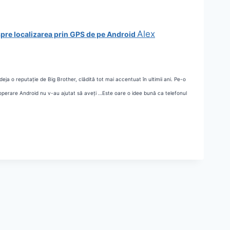
Alex
pre localizarea prin GPS de pe Android
eja o reputație de Big Brother, clădită tot mai accentuat în ultimii ani. Pe-o
 operare Android nu v-au ajutat să aveți …
Este oare o idee bună ca telefonul