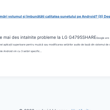
mări volumul și îmbunătăți calitatea sunetului pe Android? (II)
Des
e mai des intalnite probleme la LG G4
795
SHARE
Google are d
ei aplicații superioare pentru muzică sau modificarea setărilor audio de bază din sistemul de
ele Android vin cu 3 setări specific…