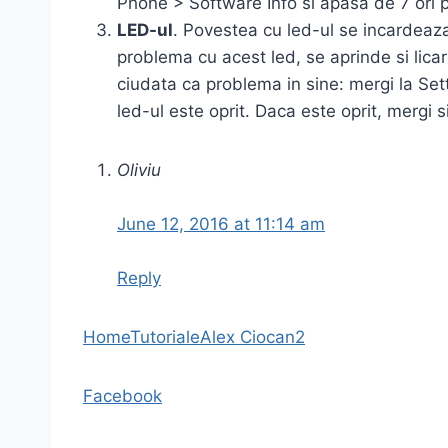
Phone > Software Info si apasa de 7 ori pe
LED-ul
. Povestea cu led-ul se incardeaz
problema cu acest led, se aprinde si lica
ciudata ca problema in sine: mergi la Set
led-ul este oprit. Daca este oprit, mergi 
Oliviu
June 12, 2016 at 11:14 am
Reply
Home
Tutoriale
Alex Ciocan
2
Facebook