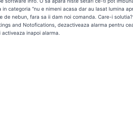
 software info. O sa apara niste setari ce-ti pot imbunat
a in categoria “nu e nimeni acasa dar au lasat lumina ap
re de nebun, fara sa ii dam noi comanda. Care-i solutia? 
tings and Notofications, dezactiveaza alarma pentru cea
si activeaza inapoi alarma.