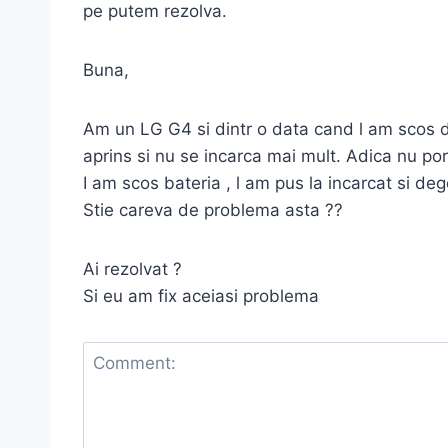
pe putem rezolva.
Buna,
Am un LG G4 si dintr o data cand l am scos d
aprins si nu se incarca mai mult. Adica nu po
I am scos bateria , l am pus la incarcat si d
Stie careva de problema asta ??
Ai rezolvat ?
Si eu am fix aceiasi problema