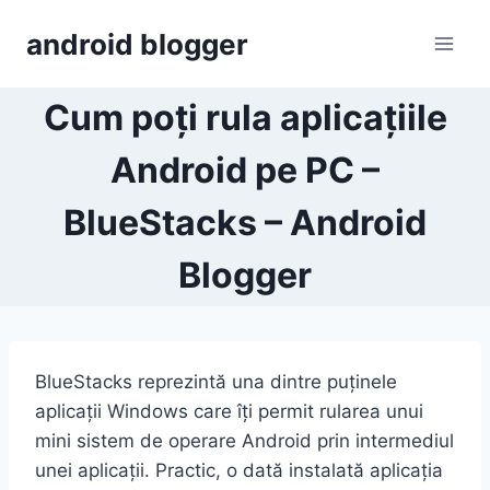
Skip
android blogger
to
content
Cum poți rula aplicațiile
Android pe PC –
BlueStacks – Android
Blogger
BlueStacks reprezintă una dintre puținele
aplicații Windows care îți permit rularea unui
mini sistem de operare Android prin intermediul
unei aplicații. Practic, o dată instalată aplicația