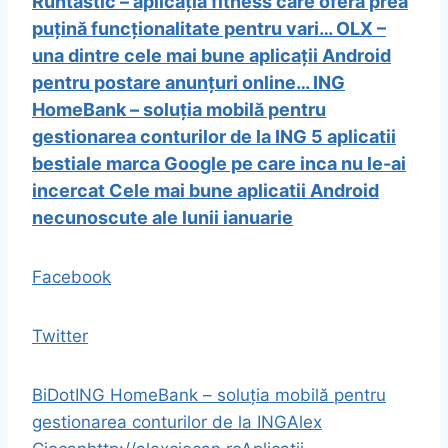
Runtastic – aplicația fitness care oferă prea
puțină funcționalitate pentru vari…
OLX –
una dintre cele mai bune aplicații Android
pentru postare anunțuri online…
ING
HomeBank – soluția mobilă pentru
gestionarea conturilor de la ING
5 aplicatii
bestiale marca Google pe care inca nu le-ai
incercat
Cele mai bune aplicatii Android
necunoscute ale lunii ianuarie
Facebook
Twitter
BiDot
ING HomeBank – soluția mobilă pentru
gestionarea conturilor de la ING
Alex