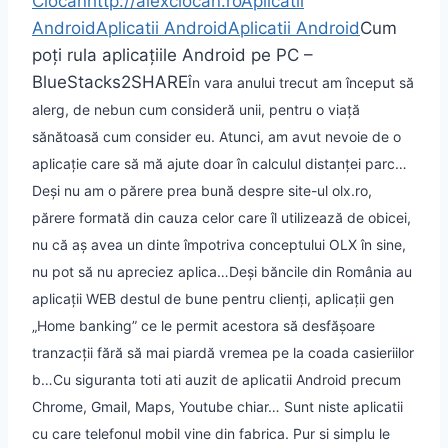
Ciocan
http://alexciocan.ro
Aplicatii
Android
Aplicatii Android
Aplicatii Android
Cum
poți rula aplicațiile Android pe PC –
BlueStacks
2
SHARE
În vara anului trecut am început să
alerg, de nebun cum consideră unii, pentru o viață
sănătoasă cum consider eu. Atunci, am avut nevoie de o
aplicație care să mă ajute doar în calculul distanței parc…
Deși nu am o părere prea bună despre site-ul olx.ro,
părere formată din cauza celor care îl utilizează de obicei,
nu că aș avea un dinte împotriva conceptului OLX în sine,
nu pot să nu apreciez aplica…
Deși băncile din România au
aplicații WEB destul de bune pentru clienți, aplicații gen
„Home banking” ce le permit acestora să desfășoare
tranzacții fără să mai piardă vremea pe la coada casieriilor
b…
Cu siguranta toti ati auzit de aplicatii Android precum
Chrome, Gmail, Maps, Youtube chiar… Sunt niste aplicatii
cu care telefonul mobil vine din fabrica. Pur si simplu le