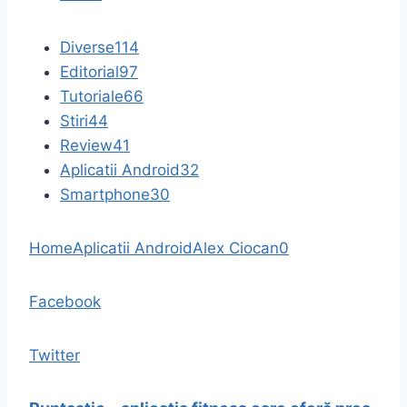
Diverse
114
Editorial
97
Tutoriale
66
Stiri
44
Review
41
Aplicatii Android
32
Smartphone
30
Home
Aplicatii Android
Alex Ciocan
0
Facebook
Twitter