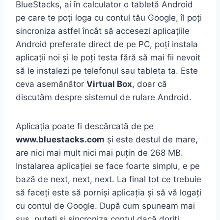
BlueStacks, ai în calculator o tabletă Android
pe care te poți loga cu contul tău Google, îl poți
sincroniza astfel încât să accesezi aplicațiile
Android preferate direct de pe PC, poți instala
aplicații noi și le poți testa fără să mai fii nevoit
să le instalezi pe telefonul sau tableta ta. Este
ceva asemănător
Virtual Box
, doar că
discutăm despre sistemul de rulare Android.
Aplicația poate fi descărcată de pe
www.bluestacks.com
și este destul de mare,
are nici mai mult nici mai puțin de 268 MB.
Instalarea aplicației se face foarte simplu, e pe
bază de next, next, next. La final tot ce trebuie
să faceți este să porniși aplicația și să vă logați
cu contul de Google. După cum spuneam mai
sus, puteți și sincroniza contul dacă doriți.