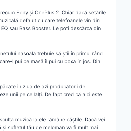
i precum Sony și OnePlus 2. Chiar dacă setările
muzicală default cu care telefoanele vin din
e EQ sau Bass Booster. Le poți descărca din
netului nasoală trebuie să știi în primul rând
are-l pui pe masă îl pui cu boxa în jos. Din
păcate în ziua de azi producătorii de
e unii pe ceilalți. De fapt cred că aici este
asculta muzică la ele rămâne căștile. Dacă vei
 și sufletul tău de meloman va fi mult mai