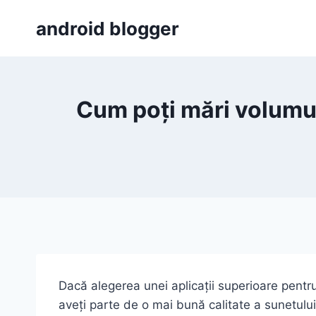
Skip
android blogger
to
content
Cum poți mări volumul 
Dacă alegerea unei aplicații superioare pent
aveți parte de o mai bună calitate a sunetului