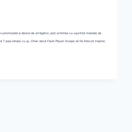
customizabil și destul de atrăgător, poți schimba cu ușurință melodia de
tă 7 pași simplu cu aj…
Chiar dacă Flash Player începe să fie înlocuit treptat,