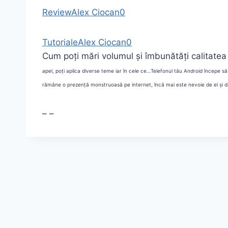
Review
Alex Ciocan
0
Tutoriale
Alex Ciocan
0
Cum poți mări volumul și îmbunătăți calitatea 
apel, poți aplica diverse teme iar în cele ce…
Telefonul tău Android începe să 
rămâne o prezență monstruoasă pe internet, încă mai este nevoie de el și 
–
–