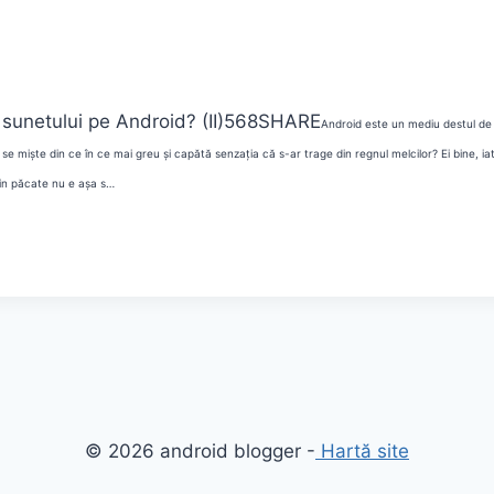
sunetului pe Android? (II)
568
SHARE
Android este un mediu destul de 
se miște din ce în ce mai greu și capătă senzația că s-ar trage din regnul melcilor? Ei bine, ia
din păcate nu e așa s…
© 2026 android blogger -
Hartă site