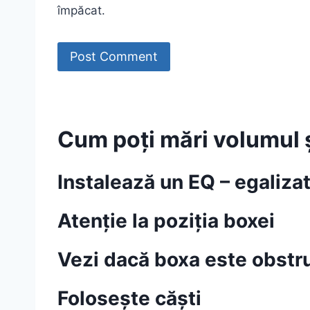
împăcat.
Cum poți mări volumul ș
Instalează un EQ – egaliza
Atenție la poziția boxei
Vezi dacă boxa este obstr
Folosește căști