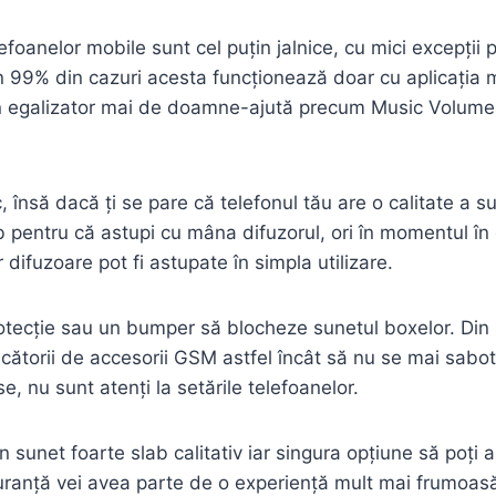
lefoanelor mobile sunt cel puțin jalnice, cu mici excepți
 în 99% din cazuri acesta funcționează doar cu aplicația 
zi un egalizator mai de doamne-ajută precum Music Volum
 însă dacă ți se pare că telefonul tău are o calitate a su
b pentru că astupi cu mâna difuzorul, ori în momentul în c
difuzoare pot fi astupate în simpla utilizare.
rotecție sau un bumper să blocheze sunetul boxelor. Din 
torii de accesorii GSM astfel încât să nu se mai sabotez
, nu sunt atenți la setările telefoanelor.
 sunet foarte slab calitativ iar singura opțiune să poți 
uranță vei avea parte de o experiență mult mai frumoasă