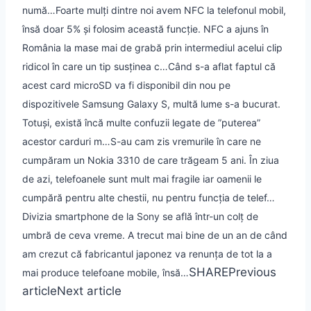
numă…
Foarte mulți dintre noi avem NFC la telefonul mobil,
însă doar 5% și folosim această funcție. NFC a ajuns în
România la mase mai de grabă prin intermediul acelui clip
ridicol în care un tip susținea c…
Când s-a aflat faptul că
acest card microSD va fi disponibil din nou pe
dispozitivele Samsung Galaxy S, multă lume s-a bucurat.
Totuși, există încă multe confuzii legate de ”puterea”
acestor carduri m…
S-au cam zis vremurile în care ne
cumpăram un Nokia 3310 de care trăgeam 5 ani. În ziua
de azi, telefoanele sunt mult mai fragile iar oamenii le
cumpără pentru alte chestii, nu pentru funcția de telef…
Divizia smartphone de la Sony se află într-un colț de
umbră de ceva vreme. A trecut mai bine de un an de când
am crezut că fabricantul japonez va renunța de tot la a
SHARE
Previous
mai produce telefoane mobile, însă…
article
Next article