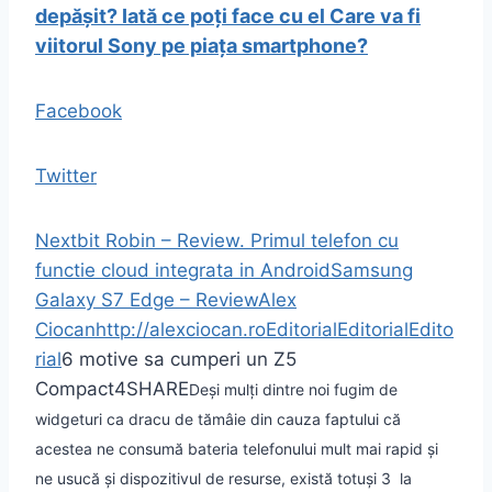
depășit? Iată ce poți face cu el
Care va fi
viitorul Sony pe piața smartphone?
Facebook
Twitter
Nextbit Robin – Review. Primul telefon cu
functie cloud integrata in Android
Samsung
Galaxy S7 Edge – Review
Alex
Ciocan
http://alexciocan.ro
Editorial
Editorial
Edito
rial
6 motive sa cumperi un Z5
Compact
4
SHARE
Deși mulți dintre noi fugim de
widgeturi ca dracu de tămâie din cauza faptului că
acestea ne consumă bateria telefonului mult mai rapid și
ne usucă și dispozitivul de resurse, există totuși 3 la