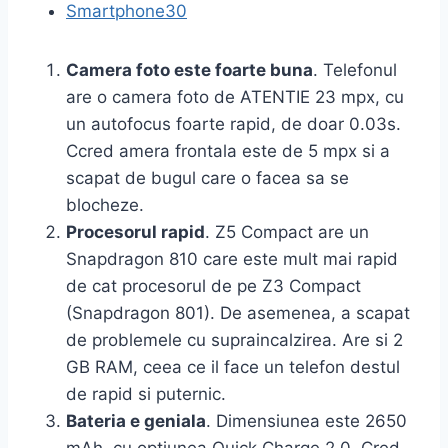
Smartphone
30
Camera foto este foarte buna
. Telefonul
are o camera foto de ATENTIE 23 mpx, cu
un autofocus foarte rapid, de doar 0.03s.
Ccred amera frontala este de 5 mpx si a
scapat de bugul care o facea sa se
blocheze.
Procesorul rapid
. Z5 Compact are un
Snapdragon 810 care este mult mai rapid
de cat procesorul de pe Z3 Compact
(Snapdragon 801). De asemenea, a scapat
de problemele cu supraincalzirea. Are si 2
GB RAM, ceea ce il face un telefon destul
de rapid si puternic.
Bateria e geniala
. Dimensiunea este 2650
mAh, cu optiunea Quick Charge 2.0. Cred