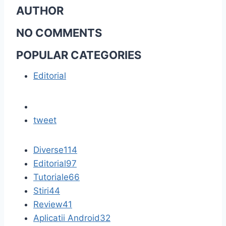
AUTHOR
NO COMMENTS
POPULAR CATEGORIES
Editorial
tweet
Diverse
114
Editorial
97
Tutoriale
66
Stiri
44
Review
41
Aplicatii Android
32