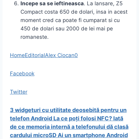
Incepe sa se ieftineasca
. La lansare, Z5
Compact costa 650 de dolari, insa in acest
moment cred ca poate fi cumparat si cu
450 de dolari sau 2000 de lei mai pe
romaneste.
Home
Editorial
Alex Ciocan
0
Facebook
Twitter
3 widgeturi cu utilitate deosebită pentru un
telefon Android
La ce poți folosi NFC?
Iată
de ce memoria internă a telefonului dă clasă
cardului microSD
Ai un smartphone Android