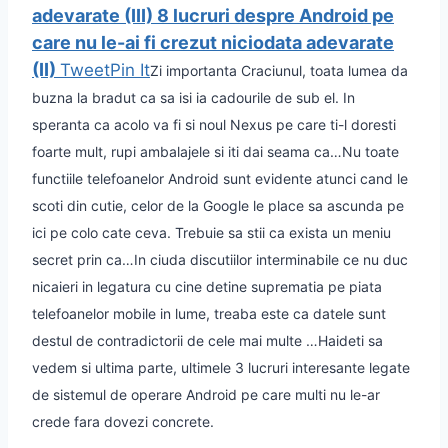
adevarate (III)
8 lucruri despre Android pe
care nu le-ai fi crezut niciodata adevarate
(II)
Tweet
Pin It
Zi importanta Craciunul, toata lumea da
buzna la bradut ca sa isi ia cadourile de sub el. In
speranta ca acolo va fi si noul Nexus pe care ti-l doresti
foarte mult, rupi ambalajele si iti dai seama ca…
Nu toate
functiile telefoanelor Android sunt evidente atunci cand le
scoti din cutie, celor de la Google le place sa ascunda pe
ici pe colo cate ceva. Trebuie sa stii ca exista un meniu
secret prin ca…
In ciuda discutiilor interminabile ce nu duc
nicaieri in legatura cu cine detine suprematia pe piata
telefoanelor mobile in lume, treaba este ca datele sunt
destul de contradictorii de cele mai multe …
Haideti sa
vedem si ultima parte, ultimele 3 lucruri interesante legate
de sistemul de operare Android pe care multi nu le-ar
crede fara dovezi concrete.