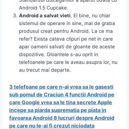
Standardul dulcegariilor a aparut odata cu
Android 1.5 Cupcake.
Android a salvat vieti
. Ei bine, nu chiar
sistemul de operare in sine, mai de graba
produsul creat pentru Android. La ce ma
refer? Exista cateva clipuri pe net in care
apar oameni salvati de gloante de aceste
dispozitive. Gloantele s-au oprit in
telefoanele pe care le aveau asupra lor, nu
au trecut mai departe.
3 telefoane pe care n-ai vrea sa le gasesti
sub pomul de Craciun
4 functii Android pe
care Google vrea sa le tina secrete
Apple
incepe sa piarda suprematia pe piata in
favoarea Android
8 lucruri despre Android
pe care nu le-ai fi crezut niciodata