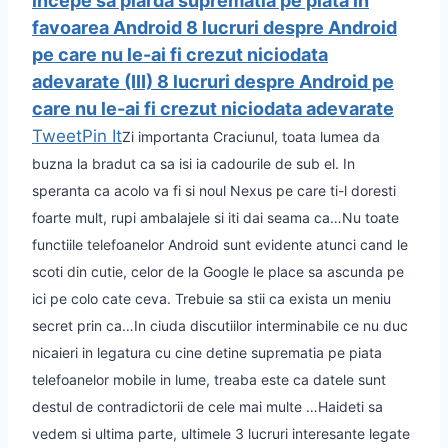
incepe sa piarda suprematia pe piata in
favoarea Android
8 lucruri despre Android
pe care nu le-ai fi crezut niciodata
adevarate (III)
8 lucruri despre Android pe
care nu le-ai fi crezut niciodata adevarate
Tweet
Pin It
Zi importanta Craciunul, toata lumea da
buzna la bradut ca sa isi ia cadourile de sub el. In
speranta ca acolo va fi si noul Nexus pe care ti-l doresti
foarte mult, rupi ambalajele si iti dai seama ca…
Nu toate
functiile telefoanelor Android sunt evidente atunci cand le
scoti din cutie, celor de la Google le place sa ascunda pe
ici pe colo cate ceva. Trebuie sa stii ca exista un meniu
secret prin ca…
In ciuda discutiilor interminabile ce nu duc
nicaieri in legatura cu cine detine suprematia pe piata
telefoanelor mobile in lume, treaba este ca datele sunt
destul de contradictorii de cele mai multe …
Haideti sa
vedem si ultima parte, ultimele 3 lucruri interesante legate