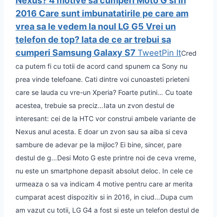
Nexus?
4 motive sa cumperi Moto G si in
2016
Care sunt imbunatatirile pe care am
vrea sa le vedem la noul LG G5
Vrei un
telefon de top? Iata de ce ar trebui sa
cumperi Samsung Galaxy S7
Tweet
Pin It
Cred
ca putem fi cu totii de acord cand spunem ca Sony nu
prea vinde telefoane. Cati dintre voi cunoasteti prieteni
care se lauda cu vre-un Xperia? Foarte putini… Cu toate
acestea, trebuie sa preciz…
Iata un zvon destul de
interesant: cei de la HTC vor construi ambele variante de
Nexus anul acesta. E doar un zvon sau sa aiba si ceva
sambure de adevar pe la mijloc? Ei bine, sincer, pare
destul de g…
Desi Moto G este printre noi de ceva vreme,
nu este un smartphone depasit absolut deloc. In cele ce
urmeaza o sa va indicam 4 motive pentru care ar merita
cumparat acest dispozitiv si in 2016, in ciud…
Dupa cum
am vazut cu totii, LG G4 a fost si este un telefon destul de