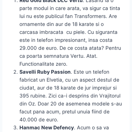
Red Gold Black DLC Vertu
. Lasand la o
parte modul in care arata, va sigur ca tinta
lui nu este publicul fan Transformers. Are
ornamente din aur de 18 karate si o
carcasa imbracata cu piele. Cu siguranta
este in telefon impresionant, insa costa
29.000 de euro. De ce costa atata? Pentru
ca poarta semnatura Vertu. Atat.
Functionalitate zero.
Savelli Ruby Passion
. Este un telefon
fabricat un Elvetia, cu un aspect destul de
ciudat, aur de 18 karate de jur imprejur si
395 rubine. Zici ca-i desprins din Vrajitorul
din Oz. Doar 20 de asemenea modele s-au
facut pana acum, pretul unuia fiind de
40.000 de euro.
Hanmac New Defency
. Acum o sa va