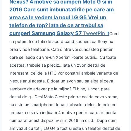
Nexus?
4 motive sa cumperi Moto G si in
2016
Care sunt imbunatatirile pe care am
vrea sa le vedem la noul LG G5
Vrei un
telefon de top? Iata de ce ar trebui sa
cumperi Samsung Galaxy S7
Tweet
Pin It
Cred
ca putem fi cu totii de acord cand spunem ca Sony nu
prea vinde telefoane. Cati dintre voi cunoasteti prieteni
care se lauda cu vre-un Xperia? Foarte putini… Cu toate
acestea, trebuie sa preciz…
Iata un zvon destul de
interesant: cei de la HTC vor construi ambele variante de
Nexus anul acesta. E doar un zvon sau sa aiba si ceva
sambure de adevar pe la mijloc? Ei bine, sincer, pare
destul de g…
Desi Moto G este printre noi de ceva vreme,
nu este un smartphone depasit absolut deloc. In cele ce
urmeaza o sa va indicam 4 motive pentru care ar merita
cumparat acest dispozitiv si in 2016, in ciud…
Dupa cum
am vazut cu totii, LG G4 a fost si este un telefon destul de