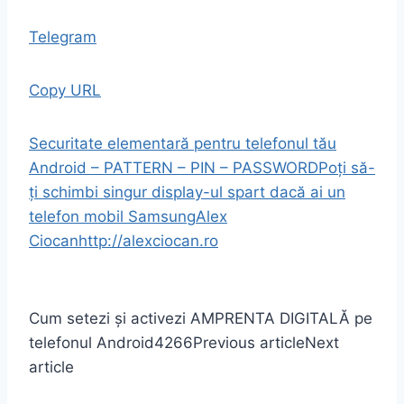
Telegram
Copy URL
Securitate elementară pentru telefonul tău
Android – PATTERN – PIN – PASSWORD
Poți să-
ți schimbi singur display-ul spart dacă ai un
telefon mobil Samsung
Alex
Ciocan
http://alexciocan.ro
Cum setezi și activezi AMPRENTA DIGITALĂ pe
telefonul Android
4266
Previous article
Next
article