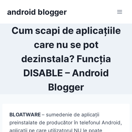
Skip
android blogger
to
content
Cum scapi de aplicațiile
care nu se pot
dezinstala? Funcția
DISABLE – Android
Blogger
BLOATWARE
– sumedenie de aplicații
preinstalate de producător în telefonul Android,
aplicații pe care utilizatorul NU le poate