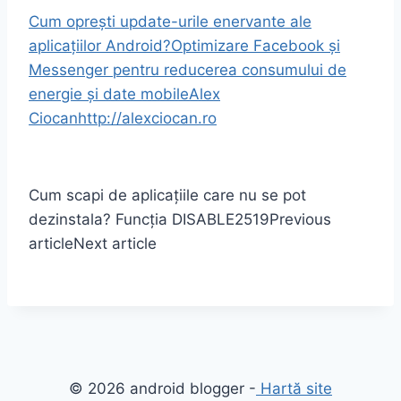
Cum oprești update-urile enervante ale
aplicațiilor Android?
Optimizare Facebook și
Messenger pentru reducerea consumului de
energie și date mobile
Alex
Ciocan
http://alexciocan.ro
Cum scapi de aplicațiile care nu se pot
dezinstala? Funcția DISABLE
2519
Previous
article
Next article
© 2026 android blogger -
Hartă site