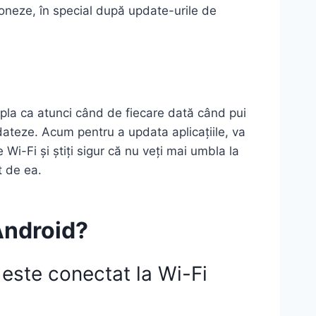
ioneze, în special după update-urile de
mpla ca atunci când de fiecare dată când pui
dateze. Acum pentru a updata aplicațiile, va
i-Fi și știți sigur că nu veți mai umbla la
t de ea.
Android?
l este conectat la Wi-Fi