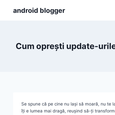
Skip
android blogger
to
content
Cum oprești update-urile
Se spune că pe cine nu lași să moară, nu te la
îți e lumea mai dragă, reușind să-ți transform