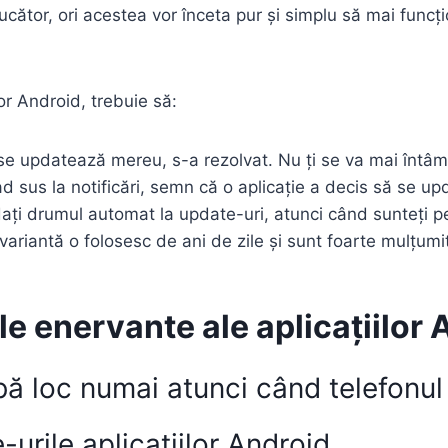
ucător, ori acestea vor înceta pur și simplu să mai funcț
or Android, trebuie să:
 se updatează mereu, s-a rezolvat. Nu ți se va mai întâ
sus la notificări, semn că o aplicație a decis să se up
ți drumul automat la update-uri, atunci când sunteți pe W
ariantă o folosesc de ani de zile și sunt foarte mulțumi
e enervante ale aplicațiilor 
ibă loc numai atunci când telefonu
urile aplicațiilor Android