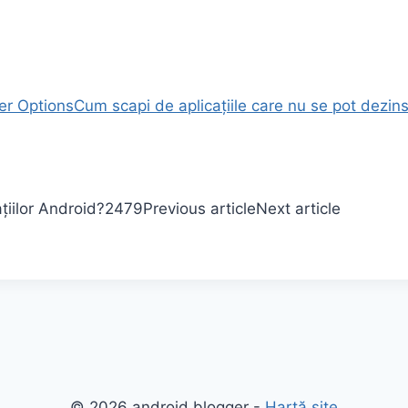
per Options
Cum scapi de aplicațiile care nu se pot dezin
țiilor Android?
2479
Previous article
Next article
© 2026 android blogger -
Hartă site