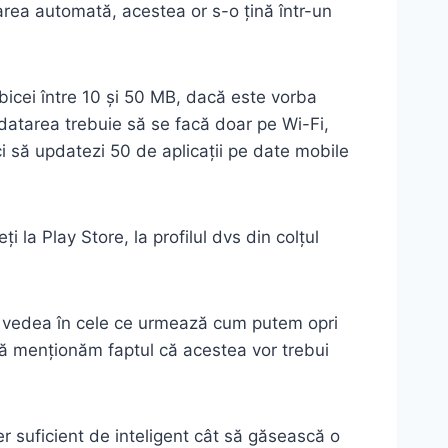
area automată, acestea or s-o țină într-un
bicei între 10 și 50 MB, dacă este vorba
pdatarea trebuie să se facă doar pe Wi-Fi,
uci să updatezi 50 de aplicații pe date mobile
la Play Store, la profilul dvs din colțul
om vedea în cele ce urmează cum putem opri
 să menționăm faptul că acestea vor trebui
er suficient de inteligent cât să găsească o