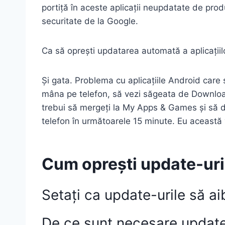
portiță în aceste aplicații neupdatate de prod
securitate de la Google.
Ca să oprești updatarea automată a aplicațiil
Și gata. Problema cu aplicațiile Android care
mâna pe telefon, să vezi săgeata de Download 
trebui să mergeți la My Apps & Games și să da
telefon în următoarele 15 minute. Eu această v
Cum oprești update-uril
Setați ca update-urile să a
De ce sunt necesare update-