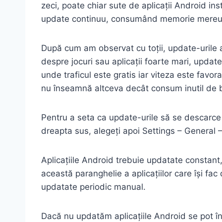
zeci, poate chiar sute de aplicații Android i
update continuu, consumând memorie mereu, 
După cum am observat cu toții, update-urile a
despre jocuri sau aplicații foarte mari, updat
unde traficul este gratis iar viteza este favor
nu înseamnă altceva decât consum inutil de b
Pentru a seta ca update-urile să se descarce d
dreapta sus, alegeți apoi Settings – General 
Aplicațiile Android trebuie updatate constan
această paranghelie a aplicațiilor care își fa
updatate periodic manual.
Dacă nu updatăm aplicațiile Android se pot înt