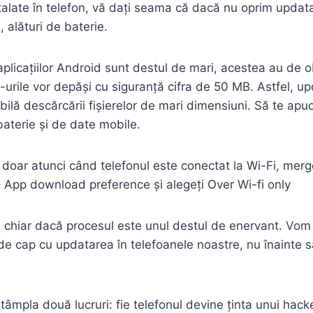
nstalate în telefon, vă dați seama că dacă nu oprim updat
alături de baterie.
plicațiilor Android sunt destul de mari, acestea au de o
e-urile vor depăși cu siguranță cifra de 50 MB. Astfel, u
abilă descărcării fișierelor de mari dimensiuni. Să te ap
aterie și de date mobile.
oar atunci când telefonul este conectat la Wi-Fi, mergeți 
– App download preference și alegeți Over Wi-fi only
t, chiar dacă procesul este unul destul de enervant. V
c de cap cu updatarea în telefoanele noastre, nu înainte
âmpla două lucruri: fie telefonul devine ținta unui hack