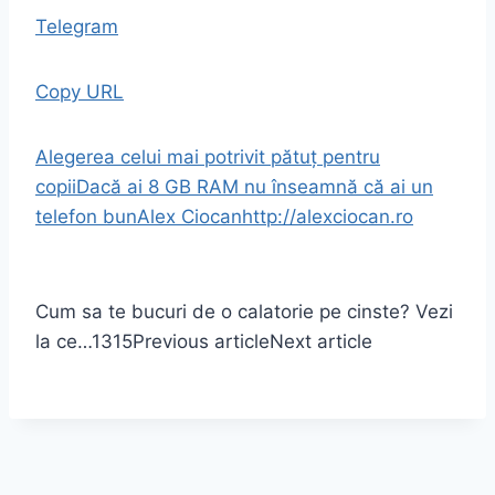
Telegram
Copy URL
Alegerea celui mai potrivit pătuț pentru
copii
Dacă ai 8 GB RAM nu înseamnă că ai un
telefon bun
Alex Ciocan
http://alexciocan.ro
Cum sa te bucuri de o calatorie pe cinste? Vezi
la ce…
1315
Previous article
Next article