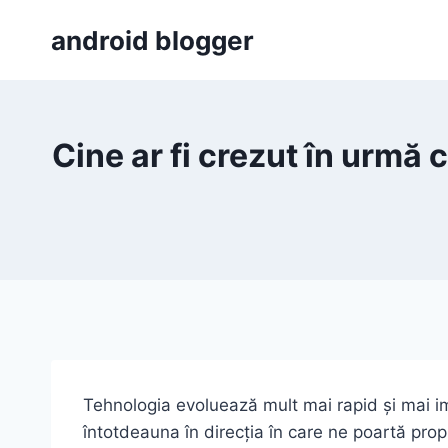
Skip
android blogger
to
content
Cine ar fi crezut în urmă
Tehnologia evoluează mult mai rapid și mai im
întotdeauna în direcția în care ne poartă prop