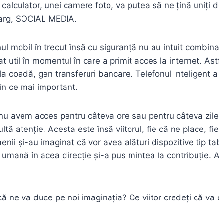
i calculator, unei camere foto, va putea să ne țină uniți 
 larg, SOCIAL MEDIA.
nul mobil în trecut însă cu siguranță nu au intuit combinaț
at util în momentul în care a primit acces la internet. Ast
la coadă, gen transferuri bancare. Telefonul inteligent a
 în ce mai important.
 nu avem acces pentru câteva ore sau pentru câteva zile
tă atenție. Acesta este însă viitorul, fie că ne place, fi
enii și-au imaginat că vor avea alături dispozitive tip ta
 umană în acea direcție și-a pus mintea la contribuție. Ave
 ne va duce pe noi imaginația? Ce viitor credeți că va e