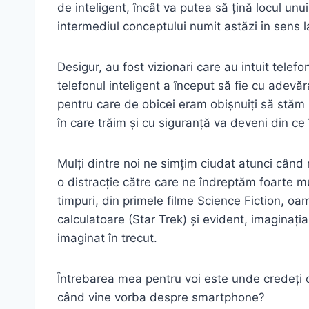
de inteligent, încât va putea să țină locul unu
intermediul conceptului numit astăzi în sens
Desigur, au fost vizionari care au intuit telefo
telefonul inteligent a început să fie cu adevăr
pentru care de obicei eram obișnuiți să stăm 
în care trăim și cu siguranță va deveni din ce
Mulți dintre noi ne simțim ciudat atunci când
o distracție către care ne îndreptăm foarte mul
timpuri, din primele filme Science Fiction, oam
calculatoare (Star Trek) și evident, imaginația
imaginat în trecut.
Întrebarea mea pentru voi este unde credeți că
când vine vorba despre smartphone?