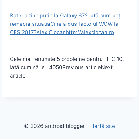
Bateria ține puțin la Galaxy S7? Iată cum poți
remedia situația
Cine a dus factorul WOW la
CES 2017?
Alex Ciocan
http://alexciocan.ro
Cele mai renumite 5 probleme pentru HTC 10.
Iată cum să le…
4050
Previous article
Next
article
© 2026 android blogger -
Hartă site