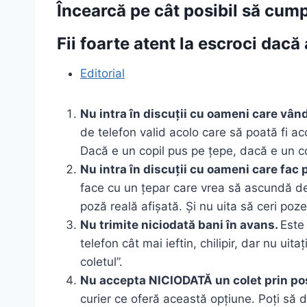
Încearcă pe cât posibil să cumpe
Fii foarte atent la escroci dacă
Editorial
Nu intra în discuții cu oameni care vân
de telefon valid acolo care să poată fi ac
Dacă e un copil pus pe țepe, dacă e un co
Nu intra în discuții cu oameni care fac 
face cu un țepar care vrea să ascundă def
poză reală afișată. Și nu uita să ceri poz
Nu trimite niciodată bani în avans.
Este 
telefon cât mai ieftin, chilipir, dar nu uit
coletul”.
Nu accepta NICIODATĂ un colet prin po
curier ce oferă această opțiune. Poți să d