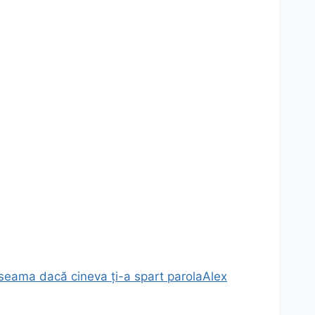
i seama dacă cineva ți-a spart parola
Alex