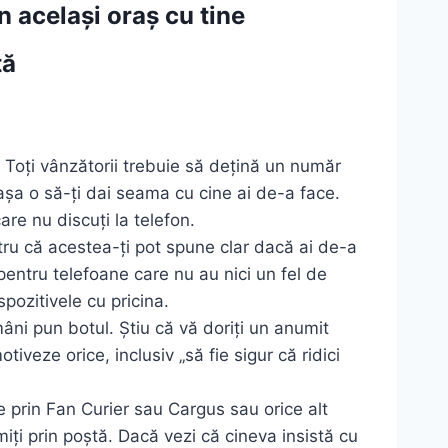
n același oraș cu tine
ță
. Toți vânzătorii trebuie să dețină un număr
 așa o să-ți dai seama cu cine ai de-a face.
re nu discuți la telefon.
ntru că acestea-ți pot spune clar dacă ai de-a
entru telefoane care nu au nici un fel de
pozitivele cu pricina.
mâni pun botul. Știu că vă doriți un anumit
tiveze orice, inclusiv „să fie sigur că ridici
re prin Fan Curier sau Cargus sau orice alt
iți prin poștă. Dacă vezi că cineva insistă cu