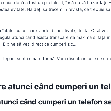
chiar dacă a fost un pic folosit, însă nu vă hazardați. Ex
ea evitate. Haideți să trecem în revistă, ce trebuie să
întâlni cu cel care vinde dispozitivul și testa. O să vezi
 regulă atunci când există transparență maximă și față în
 E bine să vezi direct ce cumperi zic…
r țeparii sunt în mare formă. Vom discuta în cele ce urmea
ere atunci când cumperi un t
 atunci când cumperi un telefon 