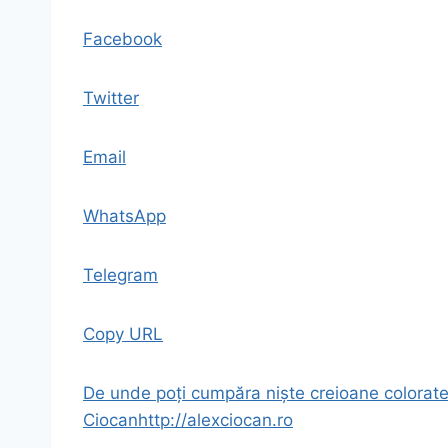
Facebook
Twitter
Email
WhatsApp
Telegram
Copy URL
De unde poți cumpăra niște creioane colorate 
Ciocan
http://alexciocan.ro