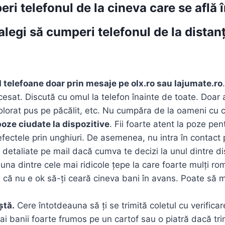
ri telefonul de la cineva care se află î
 alegi să cumperi telefonul de la distan
d telefoane doar prin mesaje pe olx.ro sau lajumate.ro
cesat. Discută cu omul la telefon înainte de toate. Doar
lorat pus pe păcălit, etc. Nu cumpăra de la oameni cu ca
poze ciudate la dispozitive
. Fii foarte atent la poze pe
ectele prin unghiuri. De asemenea, nu intra în contact p
e detaliate pe mail dacă cumva te decizi la unul dintre dis
una dintre cele mai ridicole țepe la care foarte mulți ro
ați că nu e ok să-ți ceară cineva bani în avans. Poate să mo
ștă.
Cere întotdeauna să ți se trimită coletul cu verifica
ai banii foarte frumos pe un cartof sau o piatră dacă trim