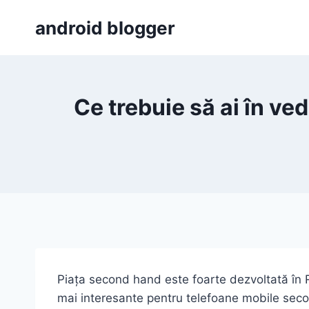
Skip
android blogger
to
content
Ce trebuie să ai în v
Piața second hand este foarte dezvoltată în R
mai interesante pentru telefoane mobile seco