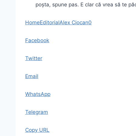
poșta, spune pas. E clar că vrea să te p
Home
Editorial
Alex Ciocan
0
Facebook
Twitter
Email
WhatsApp
Telegram
Copy URL