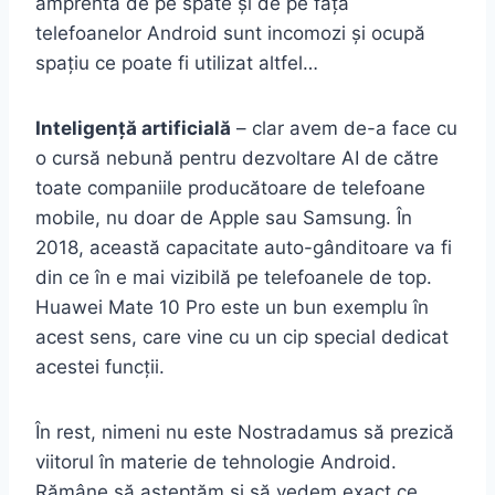
amprentă de pe spate și de pe fața
telefoanelor Android sunt incomozi și ocupă
spațiu ce poate fi utilizat altfel…
Inteligență artificială
– clar avem de-a face cu
o cursă nebună pentru dezvoltare AI de către
toate companiile producătoare de telefoane
mobile, nu doar de Apple sau Samsung. În
2018, această capacitate auto-gânditoare va fi
din ce în e mai vizibilă pe telefoanele de top.
Huawei Mate 10 Pro este un bun exemplu în
acest sens, care vine cu un cip special dedicat
acestei funcții.
În rest, nimeni nu este Nostradamus să prezică
viitorul în materie de tehnologie Android.
Rămâne să așteptăm și să vedem exact ce