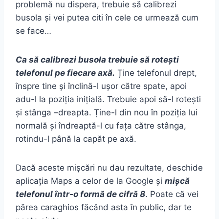
problemă nu dispera, trebuie să calibrezi
busola și vei putea citi în cele ce urmează cum
se face…
Ca să calibrezi busola trebuie să rotești
telefonul pe fiecare axă.
Ține telefonul drept,
înspre tine și înclină-l ușor către spate, apoi
adu-l la poziția inițială. Trebuie apoi să-l rotești
și stânga –dreapta. Ține-l din nou în poziția lui
normală și îndreaptă-l cu fața către stânga,
rotindu-l până la capăt pe axă.
Dacă aceste mișcări nu dau rezultate, deschide
aplicația Maps a celor de la Google și
mișcă
telefonul într-o formă de cifră 8
. Poate că vei
părea caraghios făcând asta în public, dar te