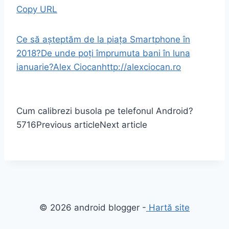
Copy URL
Ce să așteptăm de la piața Smartphone în
2018?
De unde poți împrumuta bani în luna
ianuarie?
Alex Ciocan
http://alexciocan.ro
Cum calibrezi busola pe telefonul Android?
5716
Previous article
Next article
© 2026 android blogger -
Hartă site