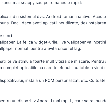
intr-unul mai snappy sau pe romaneste rapid:
 aplicatii din sistemul dvs. Android raman inactive. Aces
uns. Deci, daca aveti aplicatii neutilizate, dezinstalar
e start.
llpaper. La fel ca widget-urile, live wallpaper va incetini
allpaper normal pentru a evita orice fel lag.
tiilor va stimula foarte mult viteza de miscare. Pentru a
la complet aplicatiile cu care telefonul sau tableta vin d
dispozitivului, instala un ROM personalizat, etc. Cu toa
entru un dispozitiv Android mai rapid , care sa raspund