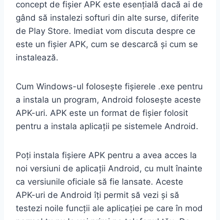
concept de fișier APK este esențială dacă ai de
gând să instalezi softuri din alte surse, diferite
de Play Store. Imediat vom discuta despre ce
este un fișier APK, cum se descarcă și cum se
instalează.
Cum Windows-ul folosește fișierele .exe pentru
a instala un program, Android folosește aceste
APK-uri. APK este un format de fișier folosit
pentru a instala aplicații pe sistemele Android.
Poți instala fișiere APK pentru a avea acces la
noi versiuni de aplicații Android, cu mult înainte
ca versiunile oficiale să fie lansate. Aceste
APK-uri de Android îți permit să vezi și să
testezi noile funcții ale aplicației pe care în mod