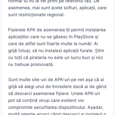
normal tu nu le vei primi pe telefonul tău. De
asemenea, mai sunt acele softuri, aplicații, care
sunt restricționate regional.
Fișierele APK de asemenea îți permit instalarea
aplicațiilor care nu se găsesc în PlayStore și
care de altfel sunt foarte multe la număr. Ai
grijă totuși, să nu instalezi aplicații furate. Știm
cu toții că pirateria nu este un lucru bun și nici
nu trebuie promovată.
Sunt multe site-uri de APK-uri pe net așa că ai
grijă să alegi unul de încredere dacă ai de gând
să descarci asemenea fișiere. Unele APK-uri
pot să conțină viruși care evident vor
compromite securitatea dispozitivului. Așadar,
multă atenție atunci când descarci și instalezi o