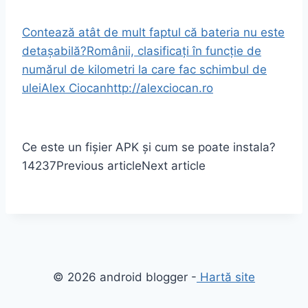
Contează atât de mult faptul că bateria nu este
detașabilă?
Românii, clasificați în funcție de
numărul de kilometri la care fac schimbul de
ulei
Alex Ciocan
http://alexciocan.ro
Ce este un fișier APK și cum se poate instala?
14237
Previous article
Next article
© 2026 android blogger -
Hartă site