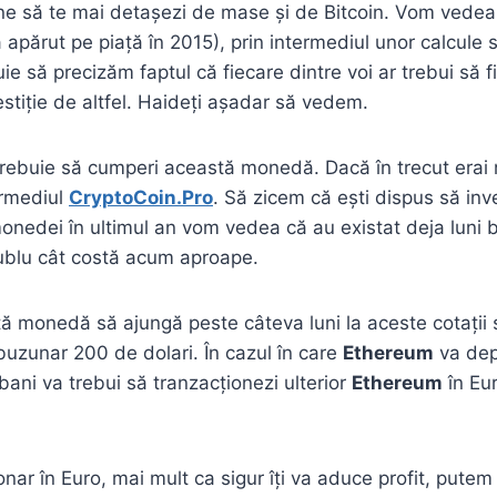
ine să te mai detașezi de mase și de Bitcoin. Vom vedea 
a apărut pe piață în 2015), prin intermediul unor calcule
ie să precizăm faptul că fiecare dintre voi ar trebui să fi
nvestiție de altfel. Haideți așadar să vedem.
trebuie să cumperi această monedă. Dacă în trecut erai ne
ermediul
CryptoCoin.Pro
. Să zicem că ești dispus să inv
monedei în ultimul an vom vedea că au existat deja luni
ublu cât costă acum aproape.
 monedă să ajungă peste câteva luni la aceste cotații s
 buzunar 200 de dolari. În cazul în care
Ethereum
va dep
i bani va trebui să tranzacționezi ulterior
Ethereum
în Eu
onar în Euro, mai mult ca sigur îți va aduce profit, pute