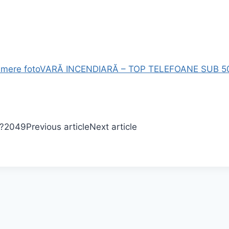
amere foto
VARĂ INCENDIARĂ – TOP TELEFOANE SUB 500 
m?
2049
Previous article
Next article