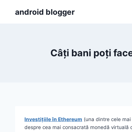
Skip
android blogger
to
content
Câți bani poți fac
Investițiile în Ethereum
(una dintre cele mai
despre cea mai consacrată monedă virtuală di