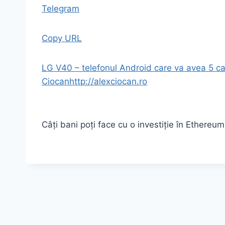
Telegram
Copy URL
LG V40 – telefonul Android care va avea 5 c
Ciocan
http://alexciocan.ro
Câți bani poți face cu o investiție în Ethereu