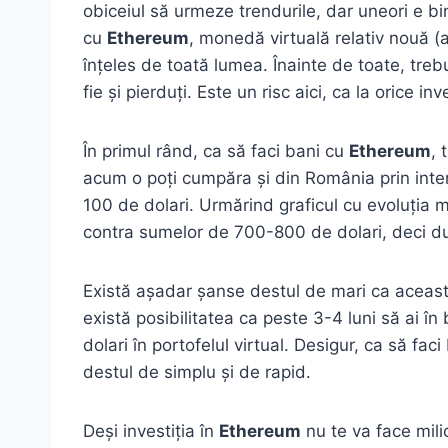
obiceiul să urmeze trendurile, dar uneori e b
cu
Ethereum
, monedă virtuală relativ nouă (
înțeles de toată lumea. Înainte de toate, trebu
fie și pierduți. Este un risc aici, ca la orice i
În primul rând, ca să faci bani cu
Ethereum
, 
acum o poți cumpăra și din România prin int
100 de dolari. Urmărind graficul cu evoluția 
contra sumelor de 700-800 de dolari, deci d
Există așadar șanse destul de mari ca această
există posibilitatea ca peste 3-4 luni să ai în
dolari în portofelul virtual. Desigur, ca să fac
destul de simplu și de rapid.
Deși investiția în
Ethereum
nu te va face mili