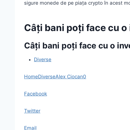
sigure monede de pe piața crypto în acest m
Câți bani poți face cu o
Câți bani poți face cu o in
Diverse
Home
Diverse
Alex Ciocan
0
Facebook
Twitter
Email