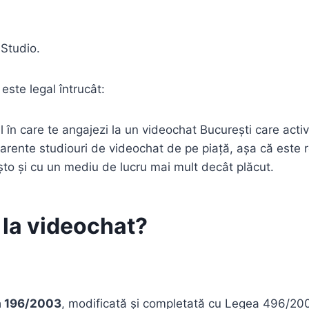
 Studio.
este legal întrucât:
l în care te angajezi la un videochat București care act
parente studiouri de videochat de pe piață, așa că este 
mișto și cu un mediu de lucru mai mult decât plăcut.
b la videochat?
a 196/2003
, modificată și completată cu Legea 496/2004