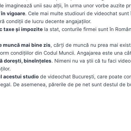
le imaginează unii sau alții, în urma unor vorbe auzite pr
 în vigoare
. Cele mai multe studiouri de videochat sunt 
eră condiții de lucru decente angajaților.
c taxe și impozite
la stat, conturile firmei sunt în Româ
de muncă mai bine zis
, cărți de muncă nu prea mai exis
orm condițiilor din Codul Muncii. Angajarea este una câ
ă dorești, bineînțeles
. Nimeni nu va știi că tu faci videoc
ilor.
l acestui studio
de videochat București, care poate conf
legal. De asemenea, părerile de pe net sunt destul de b