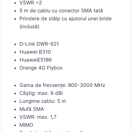
VSWR <2
5 m de cablu cu conector SMA tată
Prindere de stâlp cu ajutorul unei bride
(inclusă)
D-Link DWR-921
Huawei B310
HuaweiE5186
Orange 4G Flybox
Gama de frecvențe: 800-3000 MHz
Câştig: max. 9 dBi
Lungime cablu: 5 m
Mufă SMA
VSWR: max. 1,7
MIMO