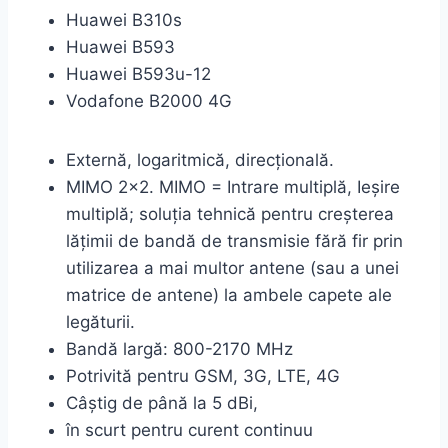
Huawei B310s
Huawei B593
Huawei B593u-12
Vodafone B2000 4G
Externă, logaritmică, direcțională.
MIMO 2×2. MIMO = Intrare multiplă, Ieşire
multiplă; soluţia tehnică pentru creşterea
lăţimii de bandă de transmisie fără fir prin
utilizarea a mai multor antene (sau a unei
matrice de antene) la ambele capete ale
legăturii.
Bandă largă: 800-2170 MHz
Potrivită pentru GSM, 3G, LTE, 4G
Câştig de până la 5 dBi,
în scurt pentru curent continuu