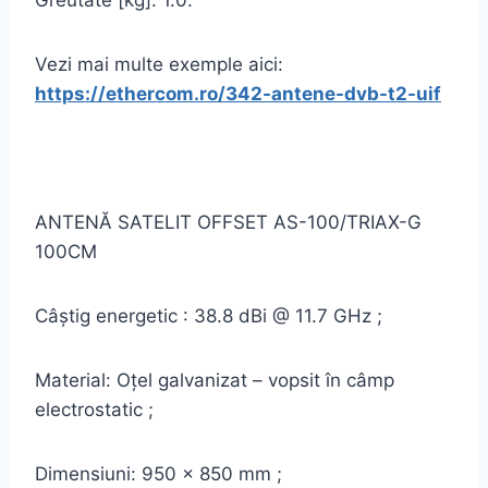
Greutate [kg]: 1.0.
Vezi mai multe exemple aici:
https://ethercom.ro/342-antene-dvb-t2-uif
ANTENĂ SATELIT OFFSET AS-100/TRIAX-G
100CM
Câştig energetic : 38.8 dBi @ 11.7 GHz ;
Material: Oţel galvanizat – vopsit în câmp
electrostatic ;
Dimensiuni: 950 x 850 mm ;