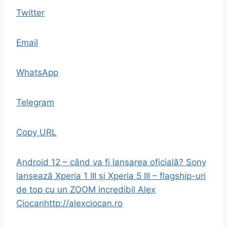
Twitter
Email
WhatsApp
Telegram
Copy URL
Android 12 – când va fi lansarea oficială?
Sony
lansează Xperia 1 III și Xperia 5 III – flagship-uri
de top cu un ZOOM incredibil
Alex
Ciocan
http://alexciocan.ro