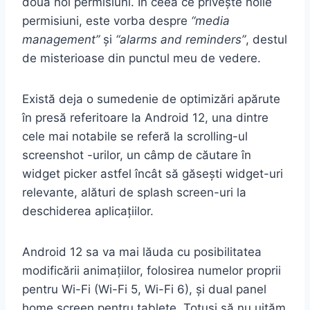
două noi permisiuni. În ceea ce privește noile
permisiuni, este vorba despre
“media
management”
și
“alarms and reminders”
, destul
de misterioase din punctul meu de vedere.
Există deja o sumedenie de optimizări apărute
în presă referitoare la Android 12, una dintre
cele mai notabile se referă la scrolling-ul
screenshot -urilor, un câmp de căutare în
widget picker astfel încât să găsești widget-uri
relevante, alături de splash screen-uri la
deschiderea aplicațiilor.
Android 12 sa va mai lăuda cu posibilitatea
modificării animațiilor, folosirea numelor proprii
pentru Wi-Fi (Wi-Fi 5, Wi-Fi 6), și dual panel
home screen pentru tablete. Totuși să nu uităm