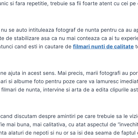
 si fara repetitie, trebuie sa fii foarte atent cu cei p
a nu se auto intituleaza fotograf de nunta pentru ca au 
te de stabilizare asa ca nu mai conteaza ca ai tu experi
atunci cand esti in cautare de
filmari nunti de calitate
t
ne ajuta in acest sens. Mai precis, marii fotografi au por
filmari si albume foto pentru poze care va lamuresc imed
lmari de nunta, intervine si arta de a edita clipurile astf
i cand discutam despre amintiri pe care trebuie sa le viz
fie mai buna, mai calitativa, cu atat aspectul de “invech
unta alaturi de nepoti si nu or sa isi dea seama de faptul