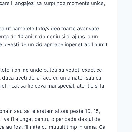
e care ii angajezi sa surprinda momente unice,
aparut camerele foto/video foarte avansate
enta de 10 ani in domeniu si ai ajuns la un
e lovesti de un zid aproape inpenetrabil numit
tofolii online unde puteti sa vedeti exact ce
iat daca aveti de-a face cu un amator sau cu
el incat sa fie ceva mai special, atentie si la
ionam sau sa le aratam altora peste 10, 15,
it” va fi alungat pentru o perioada destul de
 ca au fost filmate cu muuult timp in urma. Ca