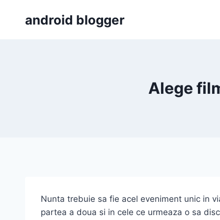
Skip
android blogger
to
content
Alege fil
Nunta trebuie sa fie acel eveniment unic in v
partea a doua si in cele ce urmeaza o sa discut