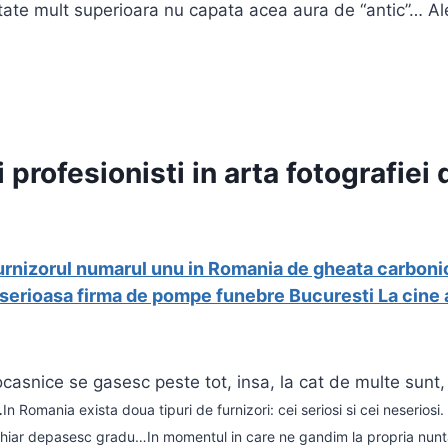
alitate mult superioara nu capata acea aura de “antic”… Ale
profesionisti in arta fotografiei
furnizorul numarul unu in Romania de gheata carbon
serioasa firma de pompe funebre Bucuresti
La cine 
casnice se gasesc peste tot, insa, la cat de multe sunt,
…
In Romania exista doua tipuri de furnizori: cei seriosi si cei neseriosi
 chiar depasesc gradu…
In momentul in care ne gandim la propria nunta