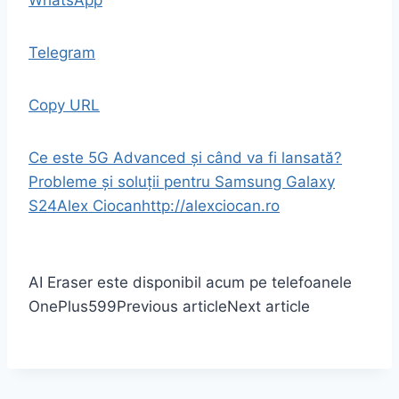
WhatsApp
Telegram
Copy URL
Ce este 5G Advanced și când va fi lansată?
Probleme și soluții pentru Samsung Galaxy
S24
Alex Ciocan
http://alexciocan.ro
AI Eraser este disponibil acum pe telefoanele
OnePlus
599
Previous article
Next article