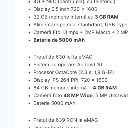
4G + NFC (pentru plăți cu telefonul)
Display 6.5 Inch 720 x 1600
32 GB memorie internă cu
3 GB RAM
Alimentare pe noul stanbdard, USB Typ
Cameră Fto 13 mpx + 2MP Macro + 2 M
Baterie de 5000 mAh
Prețul de 630 lei la eMAG
Sistem de operare Android 10
Procesor OctaCore (2.3 și 1,8 GHZ)
Display IPS 264 PPI, 720 x 1600
64 GB memorie internă +
4 GB RAM
Cameră foto
48 MP Wide
, 5 MP Ultrawi
Baterie 5000 mAh
Prețul de 639 RON la eMAG
Design foarte frumos