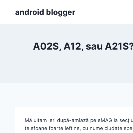
Skip
android blogger
to
content
A02S, A12, sau A21S?
Mă uitam ieri după-amiază pe eMAG la secțiune
telefoane foarte ieftine, cu nume ciudate sp