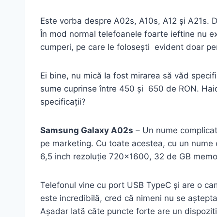
Este vorba despre A02s, A10s, A12 și A21s.
În mod normal telefoanele foarte ieftine nu e
cumperi, pe care le folosești evident doar p
Ei bine, nu mică Ia fost mirarea să văd speci
sume cuprinse între 450 și 650 de RON. Haide
specificații?
Samsung Galaxy A02s
– Un nume complicat c
pe marketing. Cu toate acestea, cu un nume 
6,5 inch rezoluție 720×1600, 32 de GB memor
Telefonul vine cu port USB TypeC și are o ca
este incredibilă, cred că nimeni nu se aștep
Așadar Iată câte puncte forte are un dispoziti