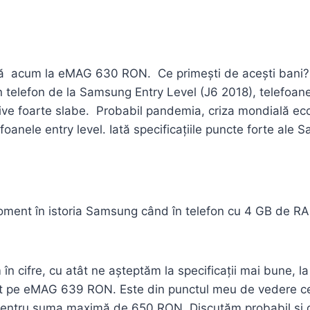
stă acum la eMAG 630 RON. Ce primești de acești bani? 
elefon de la Samsung Entry Level (J6 2018), telefoanel
ozitive foarte slabe. Probabil pandemia, criza mondială e
oanele entry level. Iată specificațiile puncte forte ale
moment în istoria Samsung când în telefon cu 4 GB de R
în cifre, cu atât ne așteptăm la specificații mai bune, la
pe eMAG 639 RON. Este din punctul meu de vedere cel 
entru suma maximă de 650 RON. Discutăm probabil și de