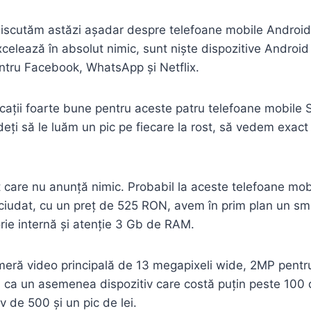
 Discutăm astăzi așadar despre telefoane mobile Andro
xcelează în absolut nimic, sunt niște dispozitive Android
entru Facebook, WhatsApp și Netflix.
ficații foarte bune pentru aceste patru telefoane mobile 
ți să le luăm un pic pe fiecare la rost, să vedem exact
are nu anunță nimic. Probabil la aceste telefoane mobi
ciudat, cu un preț de 525 RON, avem în prim plan un s
ie internă și atenție 3 Gb de RAM.
meră video principală de 13 megapixeli wide, 2MP pentr
ta ca un asemenea dispozitiv care costă puțin peste 100
v de 500 și un pic de lei.