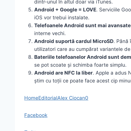
dintr-unul în altul doar via iTunes.
Android + Google = LOVE
. Serviciile G
iOS vor trebui instalate.
Telefoanele Android sunt mai avansate
interne vechi.
Android suportă cardul MicroSD
. Până 
utilizatori care au cumpărat variantele 
Bateriile telefoanelor Android sunt de
se pot scoate și schimba foarte simplu.
Android are NFC la liber
. Apple a adus N
știm cu toții ce poate face acest cip minu
Home
Editorial
Alex Ciocan
0
Facebook