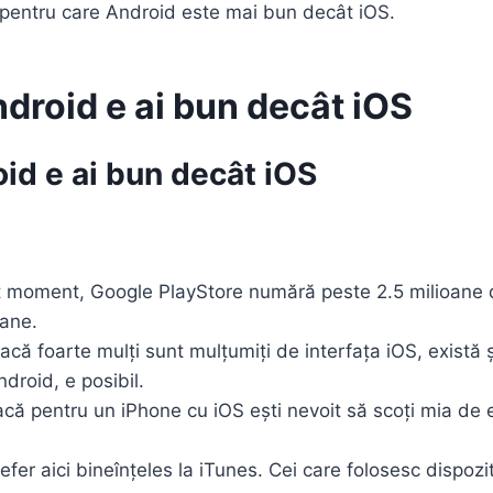
pentru care Android este mai bun decât iOS.
droid e ai bun decât iOS
id e ai bun decât iOS
st moment, Google PlayStore numără peste 2.5 milioane de
oane.
dacă foarte mulți sunt mulțumiți de interfața iOS, exist
droid, e posibil.
acă pentru un iPhone cu iOS ești nevoit să scoți mia de 
refer aici bineînțeles la iTunes. Cei care folosesc dispoz