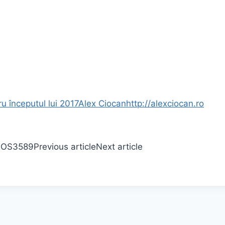
u începutul lui 2017
Alex Ciocan
http://alexciocan.ro
 iOS
3589
Previous article
Next article