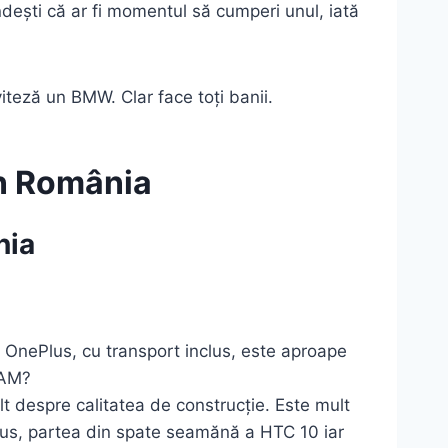
ndești că ar fi momentul să cumperi unul, iată
teză un BMW. Clar face toți banii.
in România
nia
la OnePlus, cu transport inclus, este aproape
RAM?
 despre calitatea de construcție. Este mult
Plus, partea din spate seamănă a HTC 10 iar