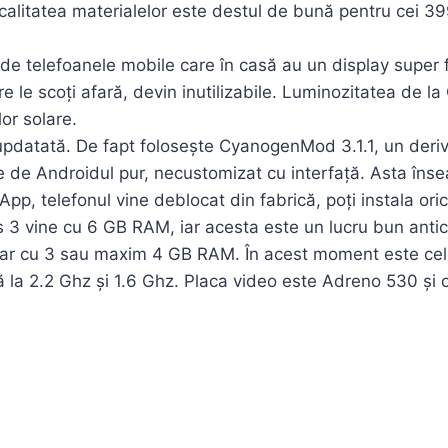
alitatea materialelor este destul de bună pentru cei 39
 de telefoanele mobile care în casă au un display super fr
 le scoți afară, devin inutilizabile. Luminozitatea de la
lor solare.
updatată. De fapt folosește CyanogenMod 3.1.1, un deri
de Androidul pur, necustomizat cu interfață. Asta înse
. (App, telefonul vine deblocat din fabrică, poți instala o
 3 vine cu 6 GB RAM, iar acesta este un lucru bun anticip
oar cu 3 sau maxim 4 GB RAM. În acest moment este cel m
la 2.2 Ghz și 1.6 Ghz. Placa video este Adreno 530 și