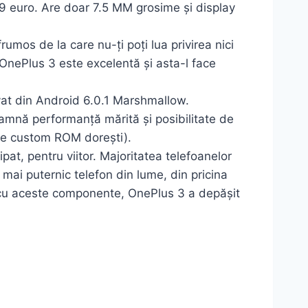
9 euro. Are doar 7.5 MM grosime și display
umos de la care nu-ți poți lua privirea nici
 OnePlus 3 este excelentă și asta-l face
vat din Android 6.0.1 Marshmallow.
amnă performanță mărită și posibilitate de
rice custom ROM dorești).
at, pentru viitor. Majoritatea telefoanelor
ai puternic telefon din lume, din pricina
 cu aceste componente, OnePlus 3 a depășit