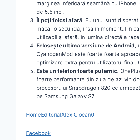
marginea inferioară seamănă cu iPhone, c
de 5.5 inci.
Îl poți folosi afară
. Eu unul sunt disperat
măcar o secundă, însă în momentul în care
utilizabil și afară, în lumina directă a raze
Folosește ultima versiune de Android
, 
CyanogenMod este foarte foarte aproape 
optimizare extra pentru utilizatorul final
Este un telefon foarte puternic
. OnePlus
foarte performante din ziua de azi vin d
procesorului Snapdragon 820 ce urmează 
pe Samsung Galaxy S7.
Home
Editorial
Alex Ciocan
0
Facebook