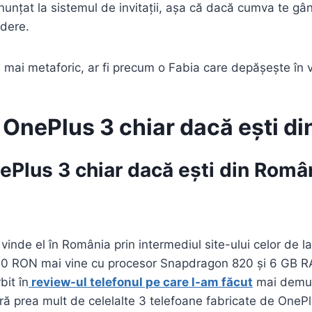
nunțat la sistemul de invitații, așa că dacă cumva te gâ
edere.
mai metaforic, ar fi precum o Fabia care depășește în vi
 OnePlus 3 chiar dacă ești d
ePlus 3 chiar dacă ești din Româ
vinde el în România prin intermediul site-ului celor de 
00 RON mai vine cu procesor Snapdragon 820 și 6 GB 
bit în
review-ul telefonul pe care l-am făcut
mai demult
eră prea mult de celelalte 3 telefoane fabricate de One