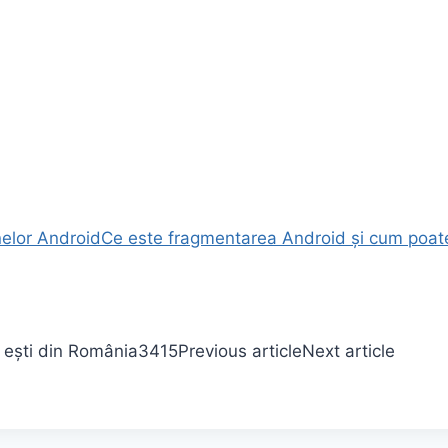
anelor Android
Ce este fragmentarea Android și cum poat
 ești din România
3415
Previous article
Next article