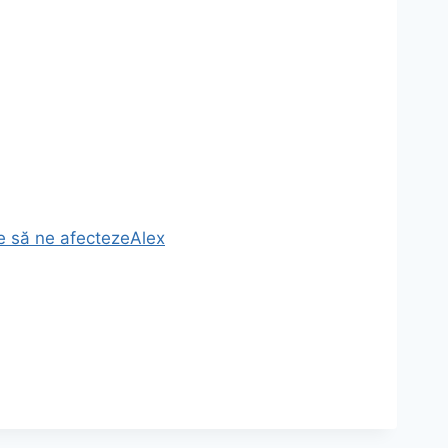
e să ne afecteze
Alex