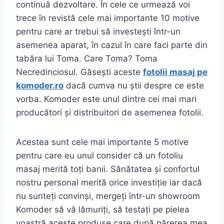
continuă dezvoltare. În cele ce urmează voi
trece în revistă cele mai importante 10 motive
pentru care ar trebui să investești într-un
asemenea aparat, în cazul în care faci parte din
tabăra lui Toma. Care Toma? Toma
Necredinciosul. Găsești aceste
fotolii masaj pe
komoder.ro
dacă cumva nu știi despre ce este
vorba. Komoder este unul dintre cei mai mari
producători și distribuitori de asemenea fotolii.
Acestea sunt cele mai importante 5 motive
pentru care eu unul consider că un fotoliu
masaj merită toți banii. Sănătatea și confortul
nostru personal merită orice investiție iar dacă
nu sunteți convinși, mergeți într-un showroom
Komoder să vă lămuriți, să testați pe pielea
voastră aceste produse care după părerea mea