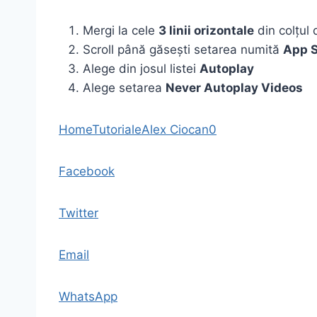
Mergi la cele
3 linii orizontale
din colțul 
Scroll până găsești setarea numită
App S
Alege din josul listei
Autoplay
Alege setarea
Never Autoplay Videos
Home
Tutoriale
Alex Ciocan
0
Facebook
Twitter
Email
WhatsApp