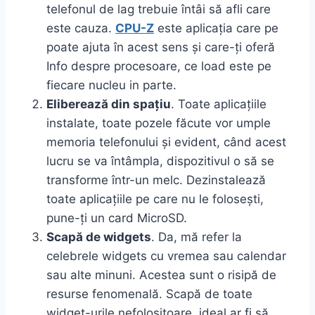
telefonul de lag trebuie întâi să afli care
este cauza.
CPU-Z
este aplicația care pe
poate ajuta în acest sens și care-ți oferă
Info despre procesoare, ce load este pe
fiecare nucleu in parte.
Eliberează din spațiu
. Toate aplicațiile
instalate, toate pozele făcute vor umple
memoria telefonului și evident, când acest
lucru se va întâmpla, dispozitivul o să se
transforme într-un melc. Dezinstalează
toate aplicațiile pe care nu le folosești,
pune-ți un card MicroSD.
Scapă de widgets
. Da, mă refer la
celebrele widgets cu vremea sau calendar
sau alte minuni. Acestea sunt o risipă de
resurse fenomenală. Scapă de toate
widget-urile nefolositoare, ideal ar fi să