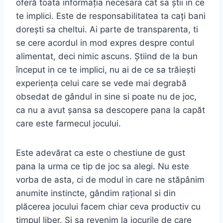
oferă toata informația necesara cat sa știi in ce
te implici. Este de responsabilitatea ta cați bani
dorești sa cheltui. Ai parte de transparenta, ti
se cere acordul in mod expres despre contul
alimentat, deci nimic ascuns. Știind de la bun
început in ce te implici, nu ai de ce sa trăiești
experiența celui care se vede mai degrabă
obsedat de gândul in sine si poate nu de joc,
ca nu a avut șansa sa descopere pana la capăt
care este farmecul jocului.
Este adevărat ca este o chestiune de gust
pana la urma ce tip de joc sa alegi. Nu este
vorba de asta, ci de modul in care ne stăpânim
anumite instincte, gândim rațional si din
plăcerea jocului facem chiar ceva productiv cu
timpul liber. Si sa revenim la jocurile de care