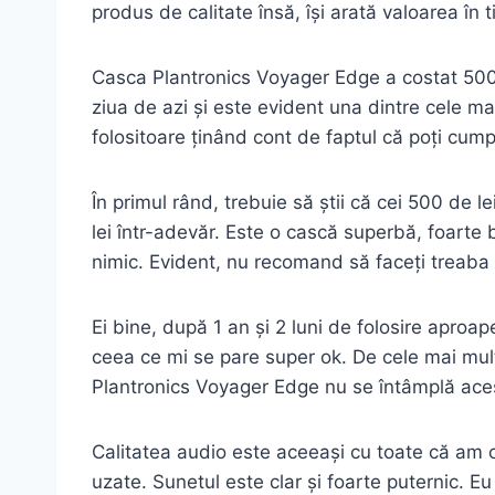
produs de calitate însă, își arată valoarea în t
Casca Plantronics Voyager Edge a costat 500 de
ziua de azi și este evident una dintre cele ma
folositoare ținând cont de faptul că poți cump
În primul rând, trebuie să știi că cei 500 de l
lei într-adevăr. Este o cască superbă, foarte 
nimic. Evident, nu recomand să faceți treaba 
Ei bine, după 1 an și 2 luni de folosire apro
ceea ce mi se pare super ok. De cele mai multe
Plantronics Voyager Edge nu se întâmplă aces
Calitatea audio este aceeași cu toate că am ob
uzate. Sunetul este clar și foarte puternic. 