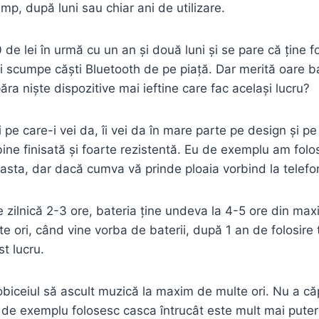
imp, după luni sau chiar ani de utilizare.
 lei în urmă cu un an și două luni și se pare că ține foa
i scumpe căști Bluetooth de pe piață. Dar merită oare ba
ăra niște dispozitive mai ieftine care fac același lucru?
ei pe care-i vei da, îi vei da în mare parte pe design și 
bine finisată și foarte rezistentă. Eu de exemplu am folos
asta, dar dacă cumva vă prinde ploaia vorbind la telefon
ape zilnică 2-3 ore, bateria ține undeva la 4-5 ore din m
 ori, când vine vorba de baterii, după 1 an de folosire t
t lucru.
iceiul să ascult muzică la maxim de multe ori. Nu a căpă
Eu de exemplu folosesc casca întrucât este mult mai pute