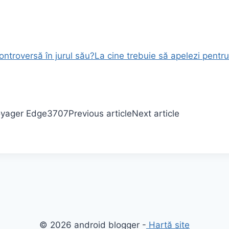
ntroversă în jurul său?
La cine trebuie să apelezi pentr
oyager Edge
3707
Previous article
Next article
© 2026 android blogger -
Hartă site