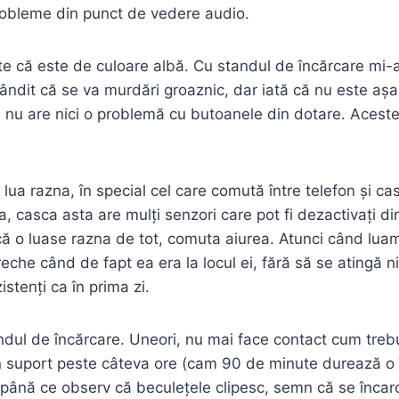
probleme din punct de vedere audio.
te că este de culoare albă. Cu standul de încărcare mi-a
ândit că se va murdări groaznic, dar iată că nu este a
, nu are nici o problemă cu butoanele din dotare. Aceste
or lua razna, în special cel care comută între telefon și c
, casca asta are mulți senzori care pot fi dezactivați d
ă o luase razna de tot, comuta aiurea. Atunci când luam
che când de fapt ea era la locul ei, fără să se atingă ni
istenți ca în prima zi.
dul de încărcare. Uneori, nu mai face contact cum trebu
din suport peste câteva ore (cam 90 de minute durează o 
 până ce observ că beculețele clipesc, semn că se încar