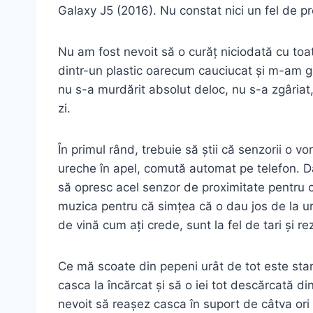
Galaxy J5 (2016). Nu constat nici un fel de 
Nu am fost nevoit să o curăț niciodată cu toa
dintr-un plastic oarecum cauciucat și m-am g
nu s-a murdărit absolut deloc, nu s-a zgâriat
zi.
În primul rând, trebuie să știi că senzorii o v
ureche în apel, comută automat pe telefon. Da
să opresc acel senzor de proximitate pentru c
muzica pentru că simțea că o dau jos de la ure
de vină cum ați crede, sunt la fel de tari și rez
Ce mă scoate din pepeni urât de tot este stan
casca la încărcat și să o iei tot descărcată 
nevoit să reașez casca în suport de câtva ori