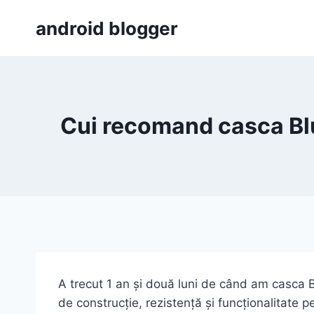
Skip
android blogger
to
content
Cui recomand casca Bl
A trecut 1 an și două luni de când am casca B
de construcție, rezistență și funcționalitate 