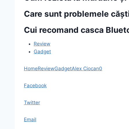
Care sunt problemele căști
Cui recomand casca Bluet
Review
Gadget
Home
Review
Gadget
Alex Ciocan
0
Facebook
Twitter
Email