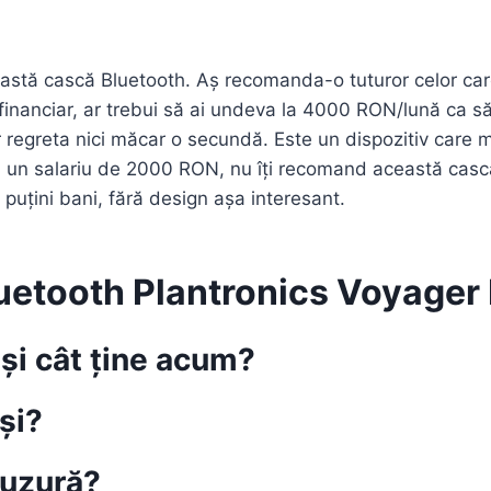
stă cască Bluetooth. Aș recomanda-o tuturor celor care
financiar, ar trebui să ai undeva la 4000 RON/lună ca să 
egreta nici măcar o secundă. Este un dispozitiv care me
n salariu de 2000 RON, nu îți recomand această cască, 
 puțini bani, fără design așa interesant.
uetooth Plantronics Voyager
 și cât ține acum?
și?
 uzură?