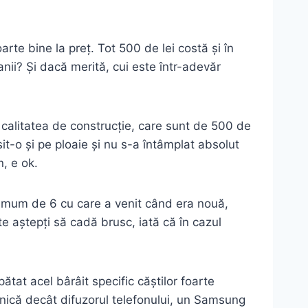
rte bine la preț. Tot 500 de lei costă și în
nii? Și dacă merită, cui este într-adevăr
pe calitatea de construcție, care sunt de 500 de
it-o și pe ploaie și nu s-a întâmplat absolut
, e ok.
aximum de 6 cu care a venit când era nouă,
e aștepți să cadă brusc, iată că în cazul
tat acel bârâit specific căștilor foarte
rnică decât difuzorul telefonului, un Samsung