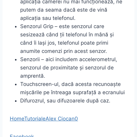
aplicația camerei nu mai funcționează, ne
putem da seama dacă este de vină
aplicația sau telefonul.
Senzorul Grip – este senzorul care
sesizează când ții telefonul în mână și
când îi lași jos, telefonul poate primi
anumite comenzi prin acest senzor.
Senzorii – aici includem accelerometrul,
senzorul de proximitate și senzorul de
amprentă.
Touchscreen-ul, dacă acesta recunoaște
mișcările pe întreaga suprafață a ecranului
Difurozrul, sau difuzoarele după caz.
Home
Tutoriale
Alex Ciocan
0
Facebook